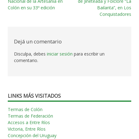
Navegación
Nacional de la Artesanía en
de Jineteada y Folclore “La
Colón en su 33º edición
Bailanta”, en Los
por
Conquistadores
las
entradas
Dejá un comentario
Disculpa, debes
iniciar sesión
para escribir un
comentario.
LINKS MÁS VISITADOS
Termas de Colón
Termas de Federación
Accesos a Entre Ríos
Victoria, Entre Ríos
Concepción del Uruguay