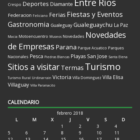
Entre Rios
Deportes
Diamante
Crespo
Fiestas y Eventos
Ferias
Federacion
Feliciano
Gastronomia
Gualeguaychu
La Paz
Gualeguay
Novedades
Motoencuentro
Novedades
Macia
Museos
de Empresas
Parana
Parques
Parque Acuatico
Playas
San Jose
Pesca
Nacionales
Piedras Blancas
Santa Elena
Turismo
Sitios a visitar
Termas
Victoria
Villa Elisa
Villa Dominguez
Turismo Rural
Urdinarrain
Villaguay
Villa Paranacito
CALENDARIO
febrero 2018
L
M
X
J
V
S
D
1
2
3
4
5
6
7
8
9
10
11
12
13
14
15
16
17
18