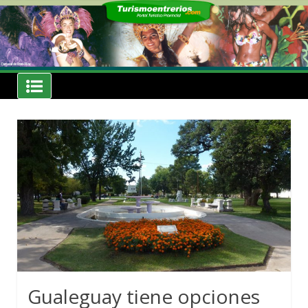
Skip
to
content
Noticias
Turismoentrerios.com
Gualeguay tiene opciones