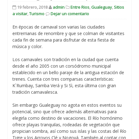
19 febrero, 2018
admin
Entre Rios
,
Gualeguay
,
Sitios
a visitar
,
Turismo
Dejar un comentario
En épocas de carnaval son varias las ciudades
entrerrianas de renombre y que se colman de visitantes
cada fin de semana para disfrutar de esta fiesta de
música y color.
Los carnavales son tradición en la ciudad que cuenta
desde el año 2005 con un corsódromo municipal
establecido en un bello paraje de la antigua estación de
trenes. Cuenta con tres comparsas características:
K`Rumbay, Samba Verá y Si Sì, esta última con gran
tradición carnavalesca.
Sin embargo Gualeguay no agota en estos eventos su
potencial, sino que ofrece además alternativas para
elegirla como destino de vacaciones. El Río homónimo
ofrece playas tranquilas, rodeadas de vegetación que
propician sombra, así como sus islas y las costas del Río
Tigre y los Arroyos Clé y Nogoyá. También al contar con