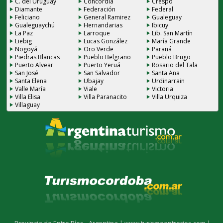
C. del Uruguay
Concordia
Crespo
Diamante
Federación
Federal
Feliciano
General Ramirez
Gualeguay
Gualeguaychú
Hernandarias
Ibicuy
La Paz
Larroque
Lib. San Martín
Liebig
Lucas González
María Grande
Nogoyá
Oro Verde
Paraná
Piedras Blancas
Pueblo Belgrano
Pueblo Brugo
Puerto Alvear
Puerto Yeruá
Rosario del Tala
San José
San Salvador
Santa Ana
Santa Elena
Ubajay
Urdinarrain
Valle María
Viale
Victoria
Villa Elisa
Villa Paranacito
Villa Urquiza
Villaguay