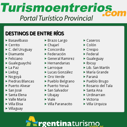
DESTINOS DE ENTRE RÍOS
Basavilbaso
Brazo Largo
Caseros
Cerrito
Chajarí
Colón
C. del Uruguay
Concordia
Crespo
Diamante
Federación
Federal
Feliciano
General Ramirez
Gualeguay
Gualeguaychú
Hernandarias
Ibicuy
La Paz
Larroque
Lib. San Martín
Liebig
Lucas González
María Grande
Nogoyá
Oro Verde
Paraná
Piedras Blancas
Pueblo Belgrano
Pueblo Brugo
Puerto Alvear
Puerto Yeruá
Rosario del Tala
San José
San Salvador
Santa Ana
Santa Elena
Ubajay
Urdinarrain
Valle María
Viale
Victoria
Villa Elisa
Villa Paranacito
Villa Urquiza
Villaguay