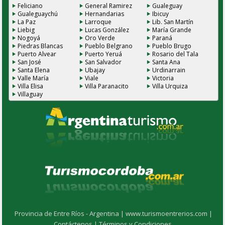
Feliciano
General Ramirez
Gualeguay
Gualeguaychú
Hernandarias
Ibicuy
La Paz
Larroque
Lib. San Martín
Liebig
Lucas González
María Grande
Nogoyá
Oro Verde
Paraná
Piedras Blancas
Pueblo Belgrano
Pueblo Brugo
Puerto Alvear
Puerto Yeruá
Rosario del Tala
San José
San Salvador
Santa Ana
Santa Elena
Ubajay
Urdinarrain
Valle María
Viale
Victoria
Villa Elisa
Villa Paranacito
Villa Urquiza
Villaguay
Provincia de Entre Ríos - Argentina |
www.turismoentrerios.com |
Contáctenos |
Términos y Condiciones.