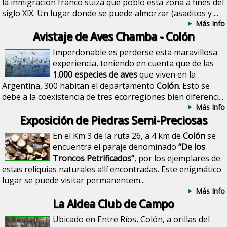
la inmigración franco suiza que pobló esta zona a fines del
siglo XlX. Un lugar donde se puede almorzar (asaditos y ...
Más Info
Avistaje de Aves Chamba - Colón
Imperdonable es perderse esta maravillosa
experiencia, teniendo en cuenta que de las
1.000 especies de aves
que viven en la
Argentina, 300 habitan el departamento
Colón
. Esto se
debe a la coexistencia de tres ecorregiones bien diferenci...
Más Info
Exposición de Piedras Semi-Preciosas
En el Km 3 de la ruta 26, a 4 km de
Colón
se
encuentra el paraje denominado
“De los
Troncos Petrificados”
, por los ejemplares de
estas reliquias naturales allí encontradas. Este enigmático
lugar se puede visitar permanentem...
Más Info
La Aldea Club de Campo
Ubicado en Entre Ríos, Colón, a orillas del