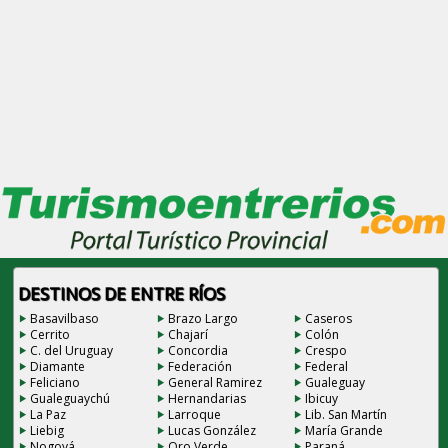
DESTINOS DE ENTRE RÍOS
Basavilbaso
Brazo Largo
Caseros
Cerrito
Chajarí
Colón
C. del Uruguay
Concordia
Crespo
Diamante
Federación
Federal
Feliciano
General Ramirez
Gualeguay
Gualeguaychú
Hernandarias
Ibicuy
La Paz
Larroque
Lib. San Martín
Liebig
Lucas González
María Grande
Nogoyá
Oro Verde
Paraná