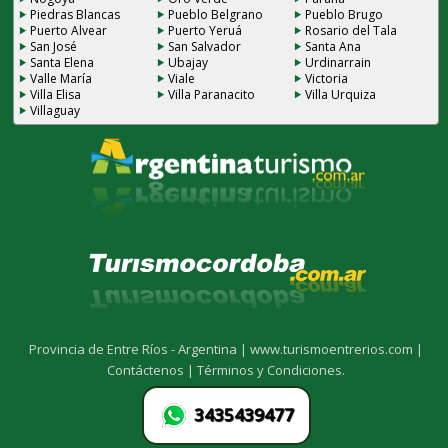
Piedras Blancas
Pueblo Belgrano
Pueblo Brugo
Puerto Alvear
Puerto Yeruá
Rosario del Tala
San José
San Salvador
Santa Ana
Santa Elena
Ubajay
Urdinarrain
Valle María
Viale
Victoria
Villa Elisa
Villa Paranacito
Villa Urquiza
Villaguay
Provincia de Entre Ríos - Argentina |
www.turismoentrerios.com |
Contáctenos |
Términos y Condiciones.
3435439477