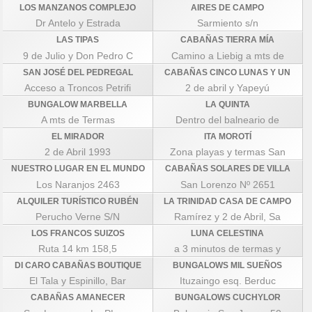
LOS MANZANOS COMPLEJO
AIRES DE CAMPO
Dr Antelo y Estrada
Sarmiento s/n
LAS TIPAS
CABAÑAS TIERRA MÍA
9 de Julio y Don Pedro C
Camino a Liebig a mts de
SAN JOSÉ DEL PEDREGAL
CABAÑAS CINCO LUNAS Y UN
Acceso a Troncos Petrifi
2 de abril y Yapeyú
BUNGALOW MARBELLA
LA QUINTA
A mts de Termas
Dentro del balneario de
EL MIRADOR
ITA MOROTÍ
2 de Abril 1993
Zona playas y termas San
NUESTRO LUGAR EN EL MUNDO
CABAÑAS SOLARES DE VILLA
Los Naranjos 2463
San Lorenzo Nº 2651
ALQUILER TURÍSTICO RUBÉN
LA TRINIDAD CASA DE CAMPO
Perucho Verne S/N
Ramírez y 2 de Abril, Sa
LOS FRANCOS SUIZOS
LUNA CELESTINA
Ruta 14 km 158,5
a 3 minutos de termas y
DI CARO CABAÑAS BOUTIQUE
BUNGALOWS MIL SUEÑOS
El Tala y Espinillo, Bar
Ituzaingo esq. Berduc
CABAÑAS AMANECER
BUNGALOWS CUCHYLOR