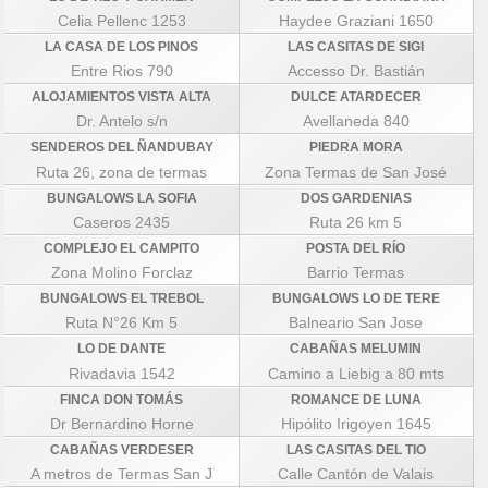
Celia Pellenc 1253
Haydee Graziani 1650
LA CASA DE LOS PINOS
LAS CASITAS DE SIGI
Entre Rios 790
Accesso Dr. Bastián
ALOJAMIENTOS VISTA ALTA
DULCE ATARDECER
Dr. Antelo s/n
Avellaneda 840
SENDEROS DEL ÑANDUBAY
PIEDRA MORA
Ruta 26, zona de termas
Zona Termas de San José
BUNGALOWS LA SOFIA
DOS GARDENIAS
Caseros 2435
Ruta 26 km 5
COMPLEJO EL CAMPITO
POSTA DEL RÍO
Zona Molino Forclaz
Barrio Termas
BUNGALOWS EL TREBOL
BUNGALOWS LO DE TERE
Ruta N°26 Km 5
Balneario San Jose
LO DE DANTE
CABAÑAS MELUMIN
Rivadavia 1542
Camino a Liebig a 80 mts
FINCA DON TOMÁS
ROMANCE DE LUNA
Dr Bernardino Horne
Hipólito Irigoyen 1645
CABAÑAS VERDESER
LAS CASITAS DEL TIO
A metros de Termas San J
Calle Cantón de Valais