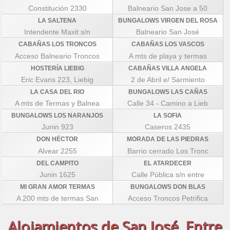
Constitución 2330
Balneario San Jose a 50
LA SALTENA
BUNGALOWS VIRGEN DEL ROSA
Intendente Maxit s/n
Balneario San José
CABAÑAS LOS TRONCOS
CABAÑAS LOS VASCOS
Acceso Balneario Troncos
A mts de playa y termas
HOSTERÍA LIEBIG
CABAÑAS VILLA ANGELA
Eric Evans 223, Liebig
2 de Abril e/ Sarmiento
LA CASA DEL RIO
BUNGALOWS LAS CAÑAS
A mts de Termas y Balnea
Calle 34 - Camino a Lieb
BUNGALOWS LOS NARANJOS
LA SOFIA
Junin 923
Caseros 2435
DON HÉCTOR
MORADA DE LAS PIEDRAS
Alvear 2255
Barrio cerrado Los Tronc
DEL CAMPITO
EL ATARDECER
Junin 1625
Calle Pública s/n entre
MI GRAN AMOR TERMAS
BUNGALOWS DON BLAS
A 200 mts de termas San
Acceso Troncos Petrifica
Alojamientos de San José, Entre