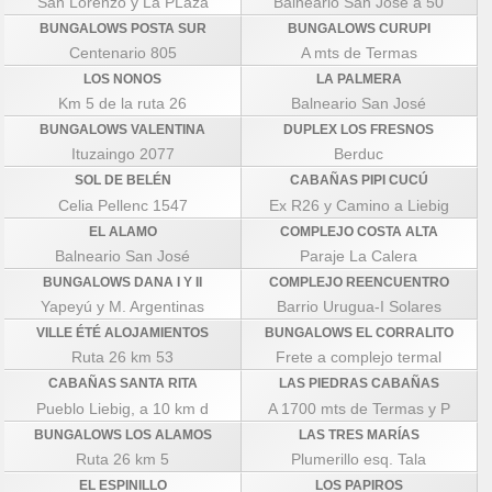
San Lorenzo y La PLaza
Balneario San Jose a 50
BUNGALOWS POSTA SUR
BUNGALOWS CURUPI
Centenario 805
A mts de Termas
LOS NONOS
LA PALMERA
Km 5 de la ruta 26
Balneario San José
BUNGALOWS VALENTINA
DUPLEX LOS FRESNOS
Ituzaingo 2077
Berduc
SOL DE BELÉN
CABAÑAS PIPI CUCÚ
Celia Pellenc 1547
Ex R26 y Camino a Liebig
EL ALAMO
COMPLEJO COSTA ALTA
Balneario San José
Paraje La Calera
BUNGALOWS DANA I Y II
COMPLEJO REENCUENTRO
Yapeyú y M. Argentinas
Barrio Urugua-I Solares
VILLE ÉTÉ ALOJAMIENTOS
BUNGALOWS EL CORRALITO
Ruta 26 km 53
Frete a complejo termal
CABAÑAS SANTA RITA
LAS PIEDRAS CABAÑAS
Pueblo Liebig, a 10 km d
A 1700 mts de Termas y P
BUNGALOWS LOS ALAMOS
LAS TRES MARÍAS
Ruta 26 km 5
Plumerillo esq. Tala
EL ESPINILLO
LOS PAPIROS