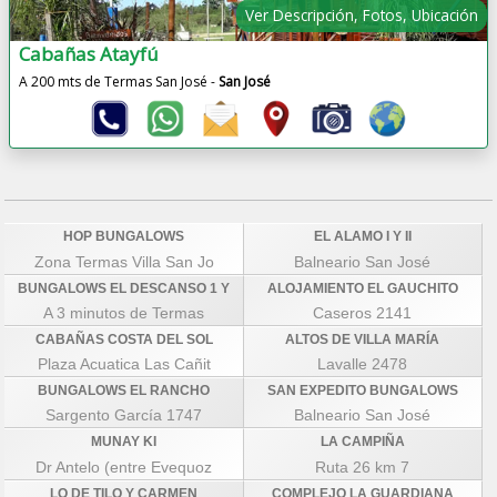
Ver Descripción, Fotos, Ubicación
Cabañas Atayfú
A 200 mts de Termas San José -
San José
HOP BUNGALOWS
EL ALAMO I Y II
Zona Termas Villa San Jo
Balneario San José
BUNGALOWS EL DESCANSO 1 Y
ALOJAMIENTO EL GAUCHITO
A 3 minutos de Termas
Caseros 2141
CABAÑAS COSTA DEL SOL
ALTOS DE VILLA MARÍA
Plaza Acuatica Las Cañit
Lavalle 2478
BUNGALOWS EL RANCHO
SAN EXPEDITO BUNGALOWS
Sargento García 1747
Balneario San José
MUNAY KI
LA CAMPIÑA
Dr Antelo (entre Evequoz
Ruta 26 km 7
LO DE TILO Y CARMEN
COMPLEJO LA GUARDIANA