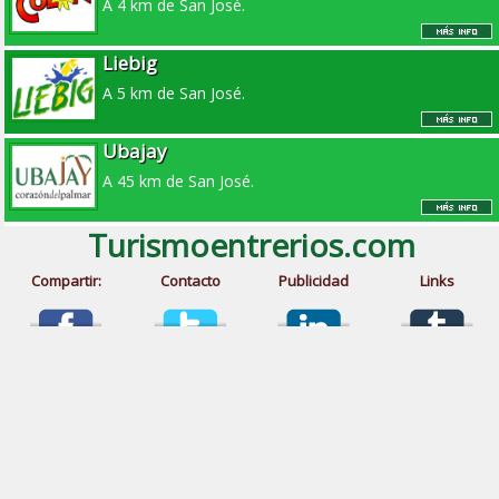
A 4 km de San José.
Liebig
A 5 km de San José.
Ubajay
A 45 km de San José.
Turismoentrerios.com
Compartir:
Contacto
Publicidad
Links