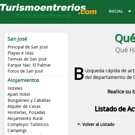
INICIAL
Qué
San José
Principal de San José
Qué Ha
Playas e Islas
Termas de San José
B
Parque Nac. El Palmar
úsqueda rápida de acti
Fotos de San José
del departamento de Co
Alojamientos
Hoteles
Realice s
Apart Hotel
Bungalows y Cabañas
Alquiler de Casas
Listado de Ac
Hosterías, Posadas
Alojamiento Rural
Volver al Listado
Complejos Turísticos
Campings