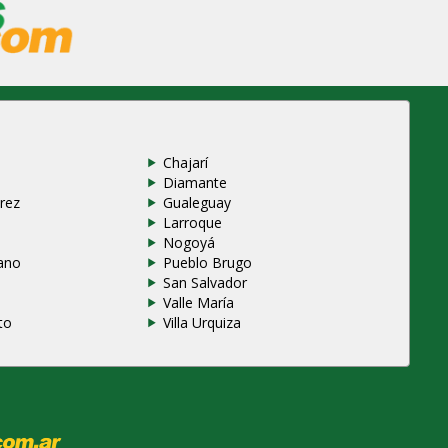
Chajarí
Diamante
rez
Gualeguay
Larroque
e
Nogoyá
ano
Pueblo Brugo
San Salvador
Valle María
to
Villa Urquiza