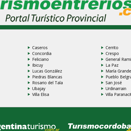
Caseros
Cerrito
Concordia
Crespo
Feliciano
General Rami
Ibicuy
La Paz
Lucas González
María Grand
Piedras Blancas
Pueblo Belgr
Rosario del Tala
San José
Ubajay
Urdinarrain
Villa Elisa
Villa Paranaci