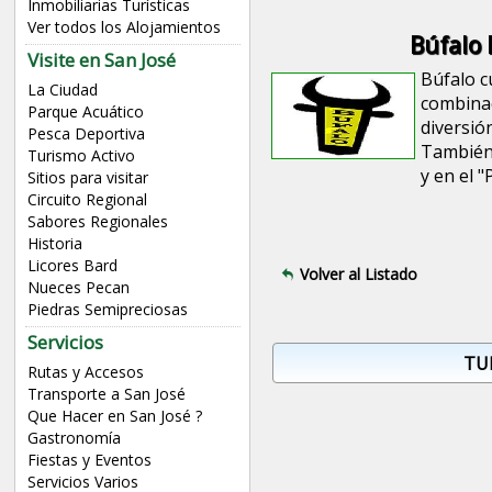
Inmobiliarias Turísticas
Ver todos los Alojamientos
Búfalo 
Visite en San José
Búfalo c
La Ciudad
combinac
Parque Acuático
diversió
Pesca Deportiva
También 
Turismo Activo
y en el "P
Sitios para visitar
Circuito Regional
Sabores Regionales
Historia
Licores Bard
Volver al Listado
Nueces Pecan
Piedras Semipreciosas
Servicios
TU
Rutas y Accesos
Transporte a San José
Que Hacer en San José ?
Gastronomía
Fiestas y Eventos
Servicios Varios