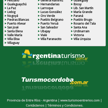
Feliciano
General Ramirez
Gualeguay
Gualeguaychú
Hernandarias
Ibicuy
La Paz
Larroque
Lib. San Martín
Liebig
Lucas González
María Grande
Nogoyá
Oro Verde
Paraná
Piedras Blancas
Pueblo Belgrano
Pueblo Brugo
Puerto Alvear
Puerto Yeruá
Rosario del Tala
San José
San Salvador
Santa Ana
Santa Elena
Ubajay
Urdinarrain
Valle María
Viale
Victoria
Villa Elisa
Villa Paranacito
Villa Urquiza
Villaguay
Provincia de Entre Ríos - Argentina |
www.turismoentrerios.com |
Contáctenos |
Términos y Condiciones.