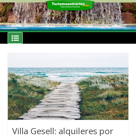
Skip
to
content
Noticias
Turismoentrerios.com
Villa Gesell: alquileres por