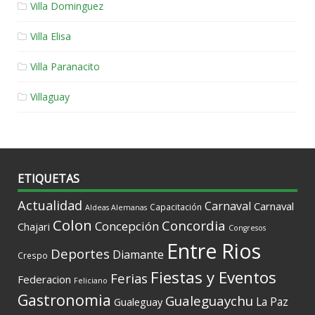
Villa Dominguez
Villa Elisa
Villa Paranacito
Villaguay
ETIQUETAS
Actualidad
Carnaval
Carnaval
Capacitación
Aldeas Alemanas
Colon
Concordia
Concepción
Chajari
Congresos
Entre Rios
Deportes
Diamante
Crespo
Fiestas y Eventos
Ferias
Federacion
Feliciano
Gastronomia
Gualeguaychu
La Paz
Gualeguay