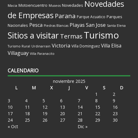
Novedades
Motoencuentro
Novedades
Macia
Museos
de Empresas
Parana
Parques
Parque Acuatico
Playas
San Jose
Pesca
Nacionales
Piedras Blancas
Santa Elena
Turismo
Sitios a visitar
Termas
Victoria
Villa Elisa
Villa Dominguez
Turismo Rural
Urdinarrain
Villaguay
Villa Paranacito
CALENDARIO
noviembre 2025
L
M
X
J
V
S
D
1
2
3
4
5
6
7
8
9
10
11
12
13
14
15
16
17
18
19
20
21
22
23
24
25
26
27
28
29
30
« Oct
Dic »