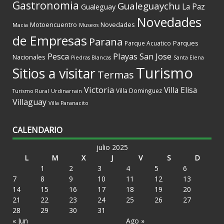
Gastronomia
Gualeguaychu
La Paz
Gualeguay
Novedades
Motoencuentro
Novedades
Macia
Museos
de Empresas
Parana
Parques
Parque Acuatico
Playas
San Jose
Pesca
Nacionales
Piedras Blancas
Santa Elena
Turismo
Sitios a visitar
Termas
Victoria
Villa Elisa
Villa Dominguez
Turismo Rural
Urdinarrain
Villaguay
Villa Paranacito
CALENDARIO
julio 2025
L
M
X
J
V
S
D
1
2
3
4
5
6
7
8
9
10
11
12
13
14
15
16
17
18
19
20
21
22
23
24
25
26
27
28
29
30
31
« Jun
Ago »