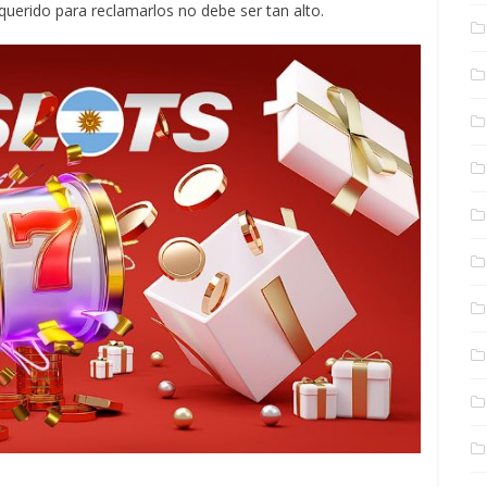
uerido para reclamarlos no debe ser tan alto.