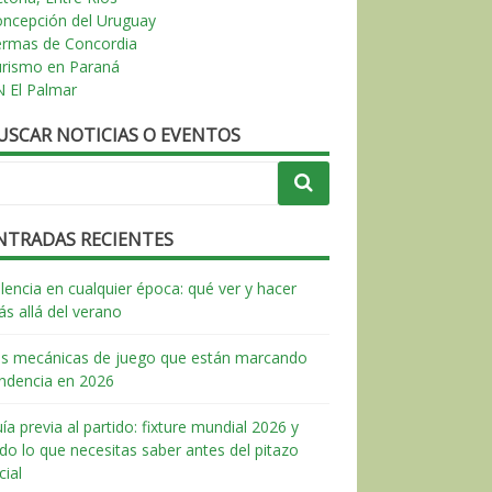
ncepción del Uruguay
ermas de Concordia
urismo en Paraná
 El Palmar
USCAR NOTICIAS O EVENTOS
NTRADAS RECIENTES
lencia en cualquier época: qué ver y hacer
s allá del verano
s mecánicas de juego que están marcando
ndencia en 2026
ía previa al partido: fixture mundial 2026 y
do lo que necesitas saber antes del pitazo
icial