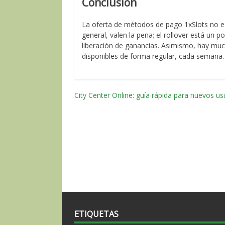
Conclusión
La oferta de métodos de pago 1xSlots no e
general, valen la pena; el rollover está un p
liberación de ganancias. Asimismo, hay much
disponibles de forma regular, cada semana.
City Center Online: guía rápida para nuevos us
Navegación
por
las
entradas
ETIQUETAS