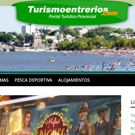
erios.com
RMAS
PESCA DEPORTIVA
ALOJAMIENTOS
L
T
T
Ac
Vi