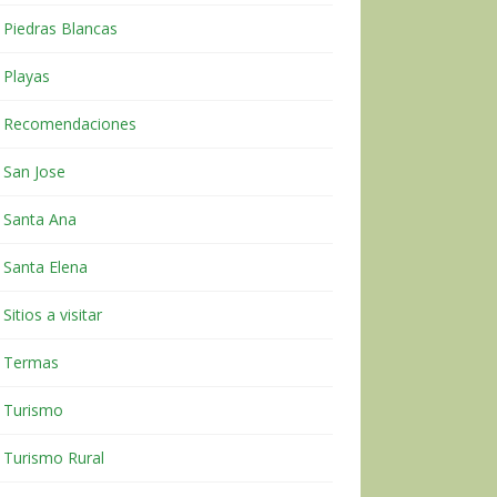
Piedras Blancas
Playas
Recomendaciones
San Jose
Santa Ana
Santa Elena
Sitios a visitar
Termas
Turismo
Turismo Rural