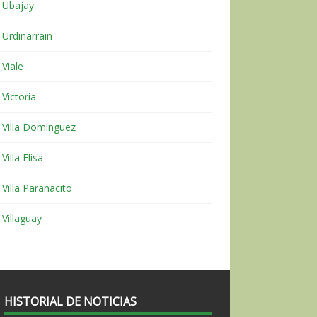
Ubajay
Urdinarrain
Viale
Victoria
Villa Dominguez
Villa Elisa
Villa Paranacito
Villaguay
HISTORIAL DE NOTICIAS