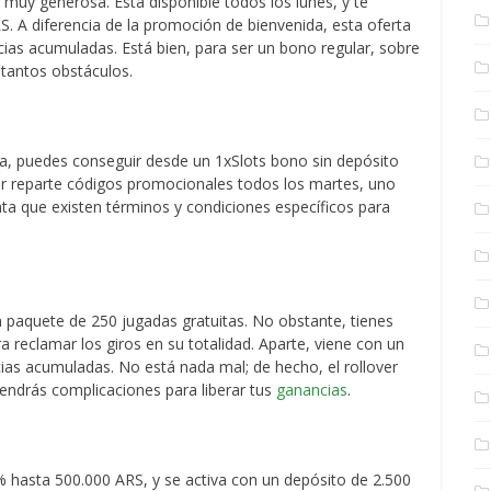
r muy generosa. Está disponible todos los lunes, y te
 A diferencia de la promoción de bienvenida, esta oferta
cias acumuladas. Está bien, para ser un bono regular, sobre
 tantos obstáculos.
a, puedes conseguir desde un 1xSlots bono sin depósito
dor reparte códigos promocionales todos los martes, uno
ta que existen términos y condiciones específicos para
 paquete de 250 jugadas gratuitas. No obstante, tienes
a reclamar los giros en su totalidad. Aparte, viene con un
ias acumuladas. No está nada mal; de hecho, el rollover
tendrás complicaciones para liberar tus
ganancias
.
% hasta 500.000 ARS, y se activa con un depósito de 2.500