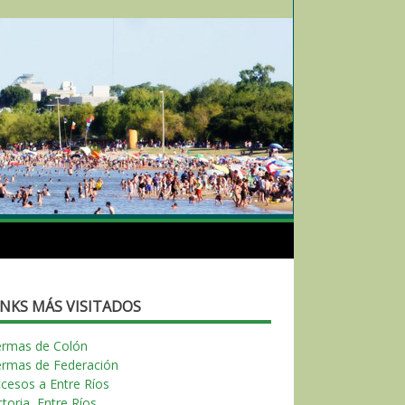
INKS MÁS VISITADOS
ermas de Colón
ermas de Federación
cesos a Entre Ríos
ctoria, Entre Ríos