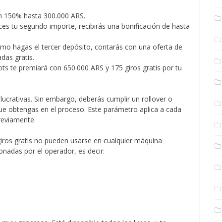
n 150% hasta 300.000 ARS.
es tu segundo importe, recibirás una bonificación de hasta
o hagas el tercer depósito, contarás con una oferta de
das gratis.
ots te premiará con 650.000 ARS y 175 giros gratis por tu
lucrativas. Sin embargo, deberás cumplir un rollover o
que obtengas en el proceso. Este parámetro aplica a cada
reviamente.
giros gratis no pueden usarse en cualquier máquina
nadas por el operador, es decir: