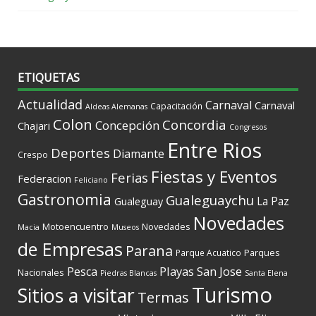
ETIQUETAS
Actualidad
Carnaval
Carnaval
Capacitación
Aldeas Alemanas
Colon
Concordia
Concepción
Chajari
Congresos
Entre Rios
Deportes
Diamante
Crespo
Fiestas y Eventos
Ferias
Federacion
Feliciano
Gastronomia
Gualeguaychu
La Paz
Gualeguay
Novedades
Motoencuentro
Novedades
Macia
Museos
de Empresas
Parana
Parques
Parque Acuatico
Playas
San Jose
Pesca
Nacionales
Piedras Blancas
Santa Elena
Turismo
Sitios a visitar
Termas