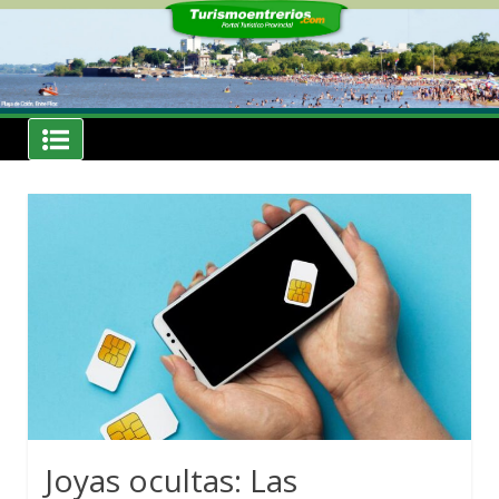
Skip
to
content
Noticias
Turismoentrerios.com
Joyas ocultas: Las