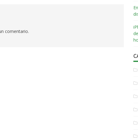
En
di
iP
 un comentario.
de
ho
C