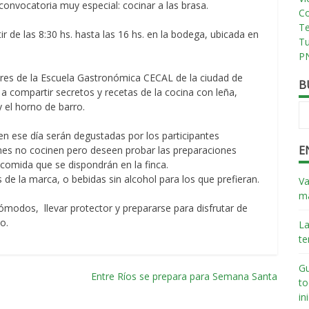
 convocatoria muy especial: cocinar a las brasa.
Co
T
tir de las 8:30 hs. hasta las 16 hs. en la bodega, ubicada en
T
PN
ores de la Escuela Gastronómica CECAL de la ciudad de
B
a compartir secretos y recetas de la cocina con leña,
y el horno de barro.
n ese día serán degustadas por los participantes
E
es no cocinen pero deseen probar las preparaciones
comida que se dispondrán en la finca.
e la marca, o bebidas sin alcohol para los que prefieran.
Va
má
 cómodos, llevar protector y prepararse para disfrutar de
o.
La
te
Gu
Entre Ríos se prepara para Semana Santa
to
in