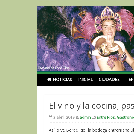
Skip
to
content
Noticias Turismoentr
NOTICIAS
INICIAL
CIUDADES
TE
El vino y la cocina, 
3 abril, 2019
admin
Entre Rios
,
Gastron
Así lo ve Borde Rio, la bodega entrerriana u