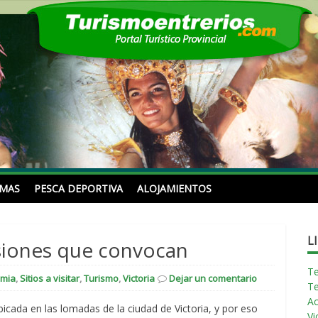
erios.com
RMAS
PESCA DEPORTIVA
ALOJAMIENTOS
L
pasiones que convocan
T
omia
,
Sitios a visitar
,
Turismo
,
Victoria
Dejar un comentario
T
Ac
bicada en las lomadas de la ciudad de Victoria, y por eso
Vi