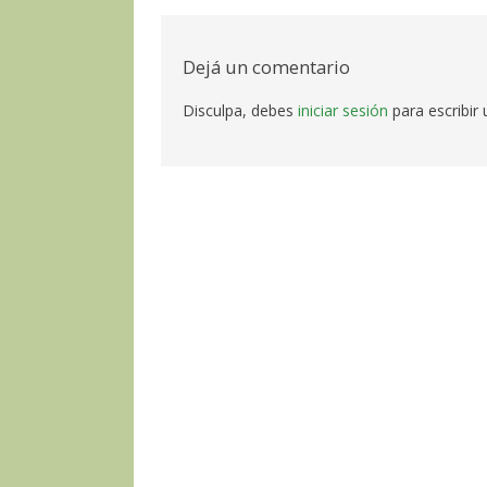
por
las
Dejá un comentario
entradas
Disculpa, debes
iniciar sesión
para escribir