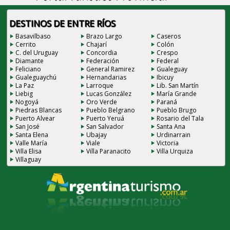
DESTINOS DE ENTRE RÍOS
Basavilbaso
Brazo Largo
Caseros
Cerrito
Chajarí
Colón
C. del Uruguay
Concordia
Crespo
Diamante
Federación
Federal
Feliciano
General Ramirez
Gualeguay
Gualeguaychú
Hernandarias
Ibicuy
La Paz
Larroque
Lib. San Martín
Liebig
Lucas González
María Grande
Nogoyá
Oro Verde
Paraná
Piedras Blancas
Pueblo Belgrano
Pueblo Brugo
Puerto Alvear
Puerto Yeruá
Rosario del Tala
San José
San Salvador
Santa Ana
Santa Elena
Ubajay
Urdinarrain
Valle María
Viale
Victoria
Villa Elisa
Villa Paranacito
Villa Urquiza
Villaguay