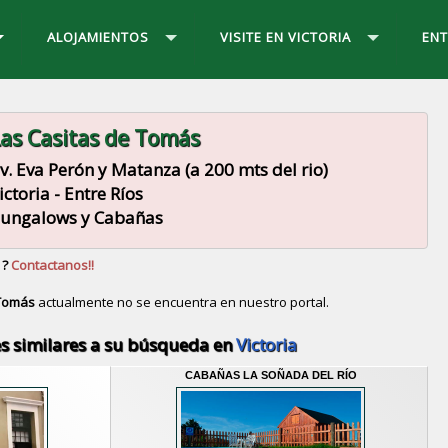
ALOJAMIENTOS
VISITE EN VICTORIA
ENT
as Casitas de Tomás
v. Eva Perón y Matanza (a 200 mts del rio)
ictoria - Entre Ríos
ungalows y Cabañas
 ?
Contactanos!!
 Tomás
actualmente no se encuentra en nuestro portal.
Descubrir alternativas de
Bungalows y Cabañas
en la
s similares a su búsqueda en
Victoria
CABAÑAS LA SOÑADA DEL RÍO