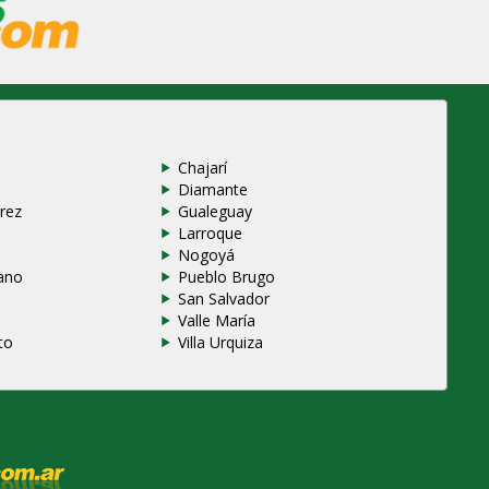
Chajarí
Diamante
rez
Gualeguay
Larroque
e
Nogoyá
ano
Pueblo Brugo
San Salvador
Valle María
to
Villa Urquiza