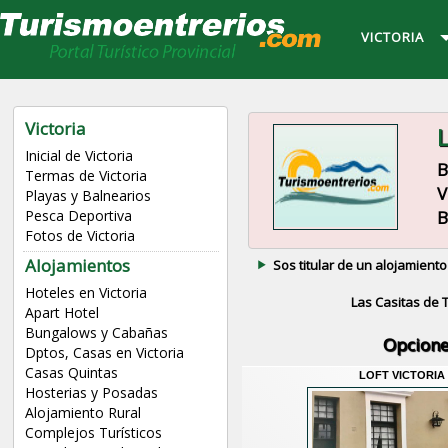
VICTORIA
Victoria
L
Inicial de Victoria
B
Termas de Victoria
V
Playas y Balnearios
B
Pesca Deportiva
Fotos de Victoria
Alojamientos
Sos titular de un alojamiento
Hoteles en Victoria
Las Casitas de
Apart Hotel
Bungalows y Cabañas
Opcione
Dptos, Casas en Victoria
Casas Quintas
LOFT VICTORIA
Hosterias y Posadas
Alojamiento Rural
Complejos Turísticos