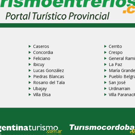
Caseros
Cerrito
Concordia
Crespo
Feliciano
General Rami
Ibicuy
La Paz
Lucas González
María Grand
Piedras Blancas
Pueblo Belgr
Rosario del Tala
San José
Ubajay
Urdinarrain
Villa Elisa
Villa Paranaci