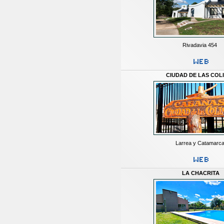
Rivadavia 454
CIUDAD DE LAS COL
Larrea y Catamarc
LA CHACRITA