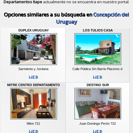
Departamentos Itape
actualmente no se encuentra en nuestro portal.
Descubrir alternativas de
Casas y D
Opciones similares a su búsqueda en
Concepción del
Uruguay
DUPLEX URUGUAY
LOS TULIOS CASA
Sarmiento y Jordana
Calle Pública S/n Barrio Placeres d
MITRE CENTRO DEPARTAMENTO
DESTINO SUR
Mitre 721
Juan Domingo Perón 722