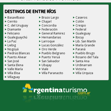
DESTINOS DE ENTRE RÍOS
Basavilbaso
Brazo Largo
Caseros
Cerrito
Chajarí
Colón
C. del Uruguay
Concordia
Crespo
Diamante
Federación
Federal
Feliciano
General Ramirez
Gualeguay
Gualeguaychú
Hernandarias
Ibicuy
La Paz
Larroque
Lib. San Martín
Liebig
Lucas González
María Grande
Nogoyá
Oro Verde
Paraná
Piedras Blancas
Pueblo Belgrano
Pueblo Brugo
Puerto Alvear
Puerto Yeruá
Rosario del Tala
San José
San Salvador
Santa Ana
Santa Elena
Ubajay
Urdinarrain
Valle María
Viale
Victoria
Villa Elisa
Villa Paranacito
Villa Urquiza
Villaguay