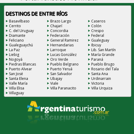
DESTINOS DE ENTRE RÍOS
Basavilbaso
Brazo Largo
Caseros
Cerrito
Chajarí
Colón
C. del Uruguay
Concordia
Crespo
Diamante
Federación
Federal
Feliciano
General Ramirez
Gualeguay
Gualeguaychú
Hernandarias
Ibicuy
La Paz
Larroque
Lib. San Martín
Liebig
Lucas González
María Grande
Nogoyá
Oro Verde
Paraná
Piedras Blancas
Pueblo Belgrano
Pueblo Brugo
Puerto Alvear
Puerto Yeruá
Rosario del Tala
San José
San Salvador
Santa Ana
Santa Elena
Ubajay
Urdinarrain
Valle María
Viale
Victoria
Villa Elisa
Villa Paranacito
Villa Urquiza
Villaguay