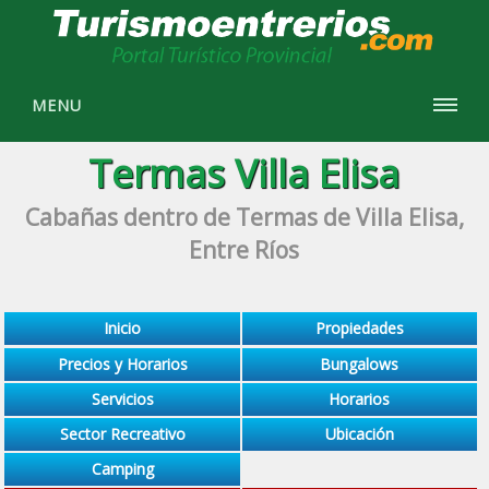
MENU
Termas Villa Elisa
Cabañas dentro de Termas de Villa Elisa,
Entre Ríos
Inicio
Propiedades
Precios y Horarios
Bungalows
Servicios
Horarios
Sector Recreativo
Ubicación
Camping