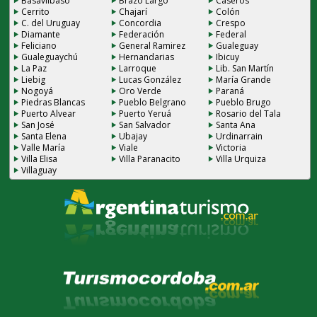
Basavilbaso
Brazo Largo
Caseros
Cerrito
Chajarí
Colón
C. del Uruguay
Concordia
Crespo
Diamante
Federación
Federal
Feliciano
General Ramirez
Gualeguay
Gualeguaychú
Hernandarias
Ibicuy
La Paz
Larroque
Lib. San Martín
Liebig
Lucas González
María Grande
Nogoyá
Oro Verde
Paraná
Piedras Blancas
Pueblo Belgrano
Pueblo Brugo
Puerto Alvear
Puerto Yeruá
Rosario del Tala
San José
San Salvador
Santa Ana
Santa Elena
Ubajay
Urdinarrain
Valle María
Viale
Victoria
Villa Elisa
Villa Paranacito
Villa Urquiza
Villaguay