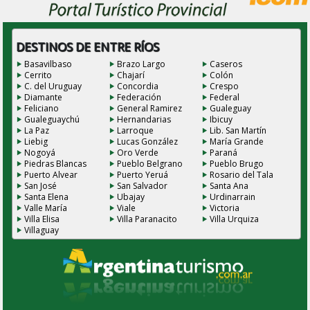
DESTINOS DE ENTRE RÍOS
Basavilbaso
Brazo Largo
Caseros
Cerrito
Chajarí
Colón
C. del Uruguay
Concordia
Crespo
Diamante
Federación
Federal
Feliciano
General Ramirez
Gualeguay
Gualeguaychú
Hernandarias
Ibicuy
La Paz
Larroque
Lib. San Martín
Liebig
Lucas González
María Grande
Nogoyá
Oro Verde
Paraná
Piedras Blancas
Pueblo Belgrano
Pueblo Brugo
Puerto Alvear
Puerto Yeruá
Rosario del Tala
San José
San Salvador
Santa Ana
Santa Elena
Ubajay
Urdinarrain
Valle María
Viale
Victoria
Villa Elisa
Villa Paranacito
Villa Urquiza
Villaguay