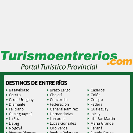
DESTINOS DE ENTRE RÍOS
Basavilbaso
Brazo Largo
Caseros
Cerrito
Chajarí
Colón
C. del Uruguay
Concordia
Crespo
Diamante
Federación
Federal
Feliciano
General Ramirez
Gualeguay
Gualeguaychú
Hernandarias
Ibicuy
La Paz
Larroque
Lib. San Martín
Liebig
Lucas González
María Grande
Nogoyá
Oro Verde
Paraná
Piedras Blancas
Pueblo Belgrano
Pueblo Brugo