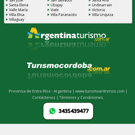
San José
San Salvador
Santa Ana
Santa Elena
Ubajay
Urdinarrain
Valle María
Viale
Victoria
Villa Elisa
Villa Paranacito
Villa Urquiza
Villaguay
Provincia de Entre Ríos - Argentina |
www.turismoentrerios.com |
Contáctenos |
Términos y Condiciones.
3435439477