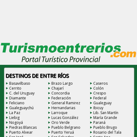
DESTINOS DE ENTRE RÍOS
Basavilbaso
Brazo Largo
Caseros
Cerrito
Chajarí
Colón
C. del Uruguay
Concordia
Crespo
Diamante
Federación
Federal
Feliciano
General Ramirez
Gualeguay
Gualeguaychú
Hernandarias
Ibicuy
La Paz
Larroque
Lib. San Martín
Liebig
Lucas González
María Grande
Nogoyá
Oro Verde
Paraná
Piedras Blancas
Pueblo Belgrano
Pueblo Brugo
Puerto Alvear
Puerto Yeruá
Rosario del Tala