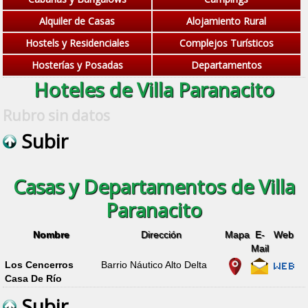
Alquiler de Casas
Alojamiento Rural
Hostels y Residenciales
Complejos Turísticos
Hosterías y Posadas
Departamentos
Hoteles de Villa Paranacito
Rubro sin datos
Subir
Casas y Departamentos de Villa
Paranacito
Nombre
Dirección
Mapa
E-
Web
Mail
Los Cencerros
Barrio Náutico Alto Delta
Casa De Río
Subir