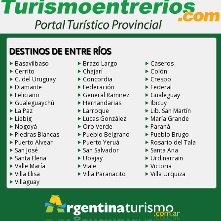
DESTINOS DE ENTRE RÍOS
Basavilbaso
Brazo Largo
Caseros
Cerrito
Chajarí
Colón
C. del Uruguay
Concordia
Crespo
Diamante
Federación
Federal
Feliciano
General Ramirez
Gualeguay
Gualeguaychú
Hernandarias
Ibicuy
La Paz
Larroque
Lib. San Martín
Liebig
Lucas González
María Grande
Nogoyá
Oro Verde
Paraná
Piedras Blancas
Pueblo Belgrano
Pueblo Brugo
Puerto Alvear
Puerto Yeruá
Rosario del Tala
San José
San Salvador
Santa Ana
Santa Elena
Ubajay
Urdinarrain
Valle María
Viale
Victoria
Villa Elisa
Villa Paranacito
Villa Urquiza
Villaguay