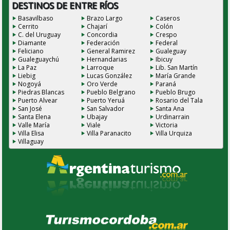
DESTINOS DE ENTRE RÍOS
Basavilbaso
Brazo Largo
Caseros
Cerrito
Chajarí
Colón
C. del Uruguay
Concordia
Crespo
Diamante
Federación
Federal
Feliciano
General Ramirez
Gualeguay
Gualeguaychú
Hernandarias
Ibicuy
La Paz
Larroque
Lib. San Martín
Liebig
Lucas González
María Grande
Nogoyá
Oro Verde
Paraná
Piedras Blancas
Pueblo Belgrano
Pueblo Brugo
Puerto Alvear
Puerto Yeruá
Rosario del Tala
San José
San Salvador
Santa Ana
Santa Elena
Ubajay
Urdinarrain
Valle María
Viale
Victoria
Villa Elisa
Villa Paranacito
Villa Urquiza
Villaguay