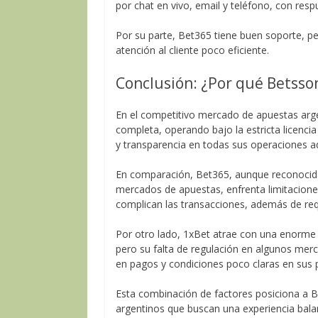
por chat en vivo, email y teléfono, con resp
Por su parte, Bet365 tiene buen soporte, pe
atención al cliente poco eficiente.
Conclusión: ¿Por qué Betsson
En el competitivo mercado de apuestas arg
completa, operando bajo la estricta licenc
y transparencia en todas sus operaciones a
En comparación, Bet365, aunque reconocida
mercados de apuestas, enfrenta limitacione
complican las transacciones, además de req
Por otro lado, 1xBet atrae con una enorme 
pero su falta de regulación en algunos mer
en pagos y condiciones poco claras en su
Esta combinación de factores posiciona a B
argentinos que buscan una experiencia bala