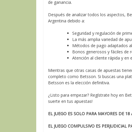
de ganancia.
Después de analizar todos los aspectos, B
Argentina debido a:
Seguridad y regulación de prime
La más amplia variedad de apue
Métodos de pago adaptados al
Bonos generosos y fáciles de r
Atención al cliente rápida y en 
Mientras que otras casas de apuestas tiene
completo como Betsson. Si buscas una plata
Betsson es la elección definitiva.
¿Listo para empezar? Regístrate hoy en Be
suerte en tus apuestas!
EL JUEGO ES SOLO PARA MAYORES DE 18
EL JUEGO COMPULSIVO ES PERJUDICIAL PA