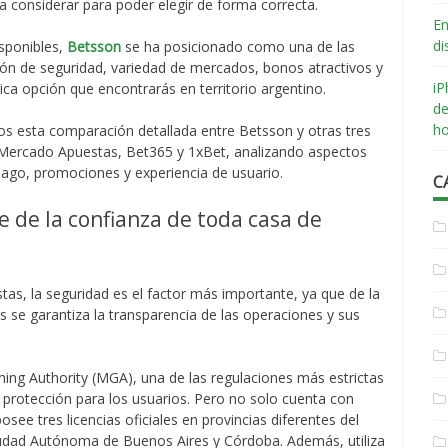
a considerar para poder elegir de forma correcta.
En
di
isponibles,
Betsson
se ha posicionado como una de las
ión de seguridad, variedad de mercados, bonos atractivos y
iP
nica opción que encontrarás en territorio argentino.
de
ho
mos esta comparación detallada entre Betsson y otras tres
 Mercado Apuestas, Bet365 y 1xBet, analizando aspectos
ago, promociones y experiencia de usuario.
C
e de la confianza de toda casa de
tas, la seguridad es el factor más importante, ya que de la
es se garantiza la transparencia de las operaciones y sus
ming Authority (MGA), una de las regulaciones más estrictas
 protección para los usuarios. Pero no solo cuenta con
see tres licencias oficiales en provincias diferentes del
iudad Autónoma de Buenos Aires y Córdoba. Además, utiliza