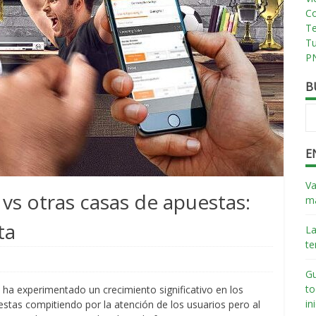
Co
T
T
PN
B
E
Va
vs otras casas de apuestas:
má
ta
La
te
Gu
to
 ha experimentado un crecimiento significativo en los
in
tas compitiendo por la atención de los usuarios pero al