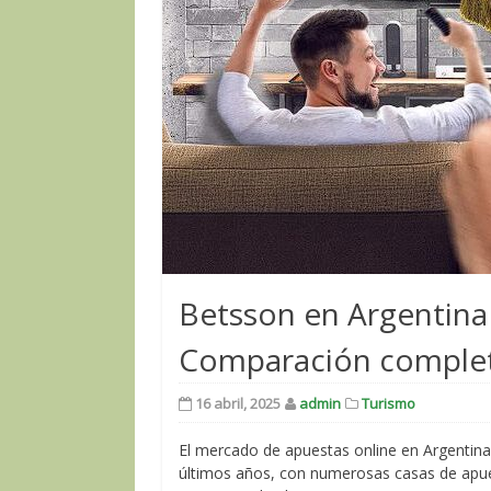
Betsson en Argentina 
Comparación comple
16 abril, 2025
admin
Turismo
El mercado de apuestas online en Argentina
últimos años, con numerosas casas de apues