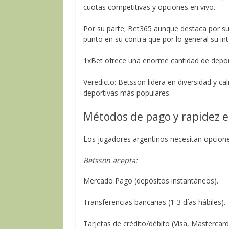
cuotas competitivas y opciones en vivo.
Por su parte; Bet365 aunque destaca por su
punto en su contra que por lo general su in
1xBet ofrece una enorme cantidad de depor
Veredicto: Betsson lidera en diversidad y ca
deportivas más populares.
Métodos de pago y rapidez e
Los jugadores argentinos necesitan opciones
Betsson acepta:
Mercado Pago (depósitos instantáneos).
Transferencias bancarias (1-3 días hábiles).
Tarjetas de crédito/débito (Visa, Mastercard