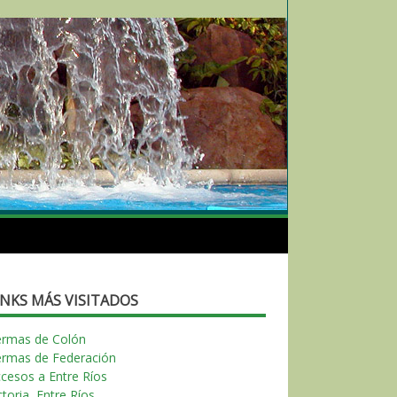
INKS MÁS VISITADOS
ermas de Colón
ermas de Federación
cesos a Entre Ríos
ctoria, Entre Ríos