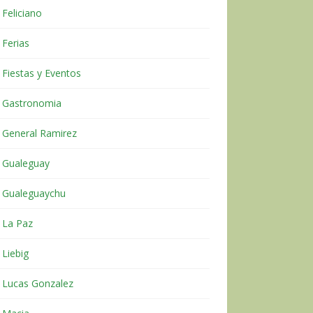
Feliciano
Ferias
Fiestas y Eventos
Gastronomia
General Ramirez
Gualeguay
Gualeguaychu
La Paz
Liebig
Lucas Gonzalez