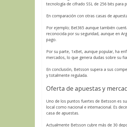
tecnología de cifrado SSL de 256 bits para p
En comparación con otras casas de apuesta
Por ejemplo; Bet365 aunque también cuenta c
reconocida por su seguridad, aunque en Arg
pago.
Por su parte, 1xBet, aunque popular, ha enf
mercados, lo que genera dudas sobre su fiab
En conclusión, Betsson supera a sus compe
y totalmente regulada.
Oferta de apuestas y mercad
Uno de los puntos fuertes de Betsson es su
local como nacional e internacional. Es dec
casa de apuestas.
Actualmente Betsson cubre más de 30 deport