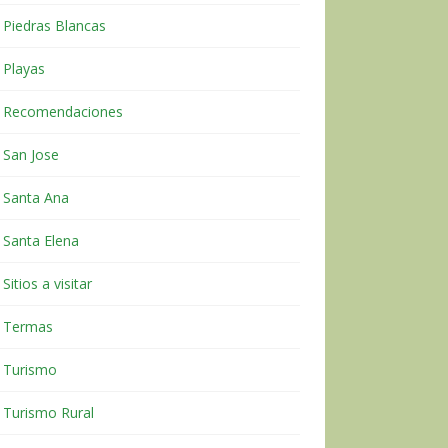
Piedras Blancas
Playas
Recomendaciones
San Jose
Santa Ana
Santa Elena
Sitios a visitar
Termas
Turismo
Turismo Rural