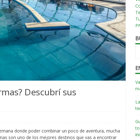
Co
T
T
PN
B
E
Va
má
ermas? Descubrí sus
La
te
Gu
to
 semana donde poder combinar un poco de aventura, mucha
in
termas son uno de los mejores destinos que vas a encontrar