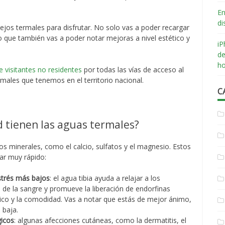
En
di
jos termales para disfrutar. No solo vas a poder recargar
o que también vas a poder notar mejoras a nivel estético y
iP
de
ho
e visitantes no residentes
por todas las vías de acceso al
rmales que tenemos en el territorio nacional.
C
d tienen las aguas termales?
s minerales, como el calcio, sulfatos y el magnesio. Estos
ar muy rápido:
strés más bajos
: el agua tibia ayuda a relajar a los
 de la sangre y promueve la liberación de endorfinas
ísico y la comodidad. Vas a notar que estás de mejor ánimo,
n baja.
icos
: algunas afecciones cutáneas, como la dermatitis, el