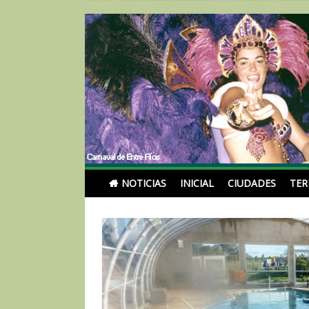
Skip
to
content
Noticias Turismoentr
NOTICIAS
INICIAL
CIUDADES
TE