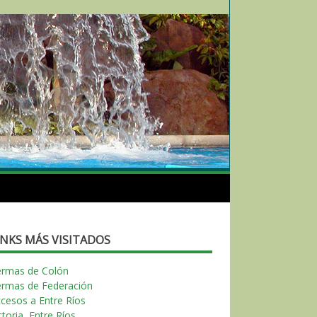
INKS MÁS VISITADOS
ermas de Colón
ermas de Federación
cesos a Entre Ríos
ctoria, Entre Ríos