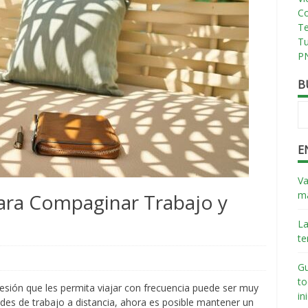
Co
T
T
PN
B
E
Va
má
Para Compaginar Trabajo y
La
te
Gu
to
fesión que les permita viajar con frecuencia puede ser muy
in
des de trabajo a distancia, ahora es posible mantener un