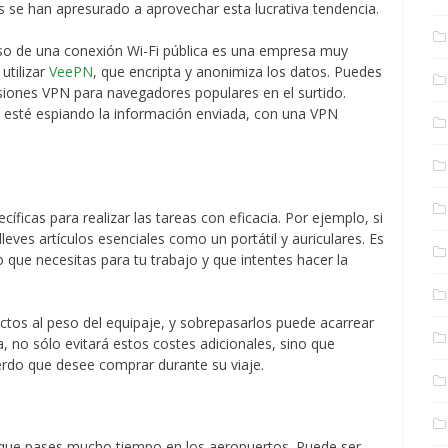
s se han apresurado a aprovechar esta lucrativa tendencia.
uso de una conexión Wi-Fi pública es una empresa muy
utilizar
VeePN
, que encripta y anonimiza los datos. Puedes
ones VPN para navegadores populares en el surtido.
 y esté espiando la información enviada, con una VPN
íficas para realizar las tareas con eficacia. Por ejemplo, si
lleves artículos esenciales como un portátil y auriculares. Es
que necesitas para tu trabajo y que intentes hacer la
ctos al peso del equipaje, y sobrepasarlos puede acarrear
a, no sólo evitará estos costes adicionales, sino que
erdo que desee comprar durante su viaje.
e que pases mucho tiempo en los aeropuertos. Puede ser