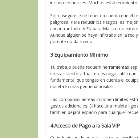
incluso en hoteles. Muchos establecimiento
Sólo asegúrese de tener en cuenta que el 
peligrosa. Para reducir los riesgos, es mejor 
encontrar tanto VPN para Mac como extensi
Aunque alguien se haya infiltrado en la red
potente no da miedo.
3 Equipamiento Mínimo
Tu trabajo puede requerir herramientas espec
eres asistente virtual, no es negociable que 
fundamental que tengas en cuenta el equipo 
maleta lo más pequeña posible.
Las compañías aéreas imponen límites estri
gastos adicionales. Si hace una maleta liger
también dejará espacio para cualquier recu
4 Acceso de Pago a la Sala VIP
Cuando viajas de un país a otro, es posibl