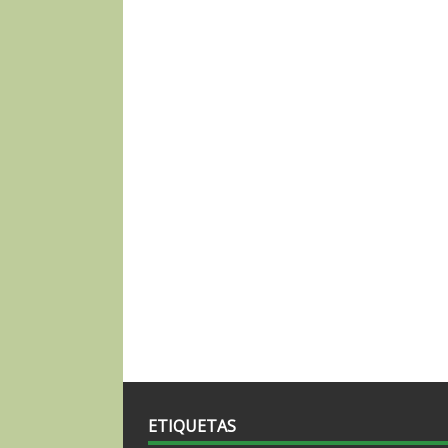
las
entradas
ETIQUETAS