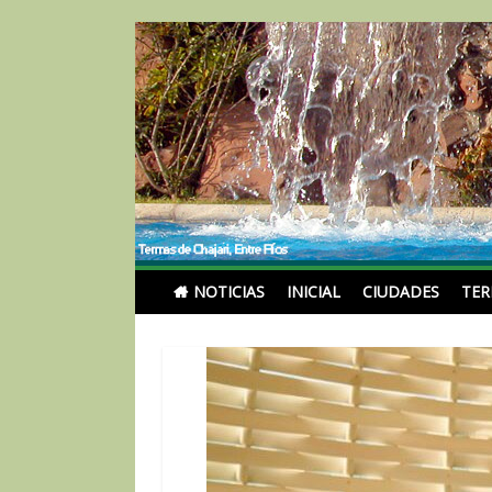
Skip
to
content
Noticias Turismoentr
NOTICIAS
INICIAL
CIUDADES
TE