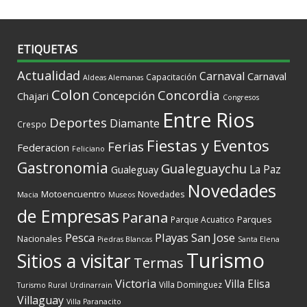
ETIQUETAS
Actualidad
Carnaval
Carnaval
Capacitación
Aldeas Alemanas
Colon
Concordia
Concepción
Chajari
Congresos
Entre Rios
Deportes
Diamante
Crespo
Fiestas y Eventos
Ferias
Federacion
Feliciano
Gastronomia
Gualeguaychu
La Paz
Gualeguay
Novedades
Motoencuentro
Novedades
Macia
Museos
de Empresas
Parana
Parques
Parque Acuatico
Playas
San Jose
Pesca
Nacionales
Piedras Blancas
Santa Elena
Turismo
Sitios a visitar
Termas
Victoria
Villa Elisa
Villa Dominguez
Turismo Rural
Urdinarrain
Villaguay
Villa Paranacito