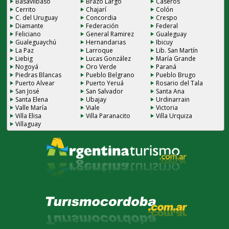
Basavilbaso
Brazo Largo
Caseros
Cerrito
Chajarí
Colón
C. del Uruguay
Concordia
Crespo
Diamante
Federación
Federal
Feliciano
General Ramirez
Gualeguay
Gualeguaychú
Hernandarias
Ibicuy
La Paz
Larroque
Lib. San Martín
Liebig
Lucas González
María Grande
Nogoyá
Oro Verde
Paraná
Piedras Blancas
Pueblo Belgrano
Pueblo Brugo
Puerto Alvear
Puerto Yeruá
Rosario del Tala
San José
San Salvador
Santa Ana
Santa Elena
Ubajay
Urdinarrain
Valle María
Viale
Victoria
Villa Elisa
Villa Paranacito
Villa Urquiza
Villaguay