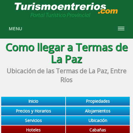
MENU
Como llegar a Termas de
La Paz
Ubicación de las Termas de La Paz, Entre
Ríos
Inicio
Propiedades
Precios y Horarios
Alojamientos
Servicios
Ubicación
Hoteles
Cabañas