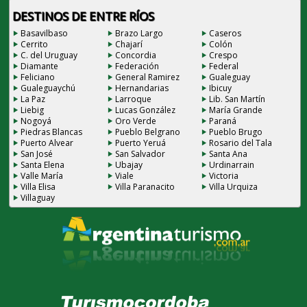
DESTINOS DE ENTRE RÍOS
Basavilbaso
Brazo Largo
Caseros
Cerrito
Chajarí
Colón
C. del Uruguay
Concordia
Crespo
Diamante
Federación
Federal
Feliciano
General Ramirez
Gualeguay
Gualeguaychú
Hernandarias
Ibicuy
La Paz
Larroque
Lib. San Martín
Liebig
Lucas González
María Grande
Nogoyá
Oro Verde
Paraná
Piedras Blancas
Pueblo Belgrano
Pueblo Brugo
Puerto Alvear
Puerto Yeruá
Rosario del Tala
San José
San Salvador
Santa Ana
Santa Elena
Ubajay
Urdinarrain
Valle María
Viale
Victoria
Villa Elisa
Villa Paranacito
Villa Urquiza
Villaguay