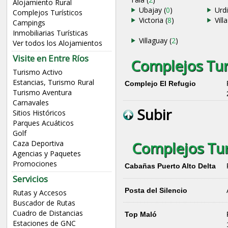
Alojamiento Rural
Ubajay (
0
)
Urdi
Complejos Turísticos
Victoria (
8
)
Villa
Campings
Inmobiliarias Turísticas
Villaguay (
2
)
Ver todos los Alojamientos
Visite en Entre Ríos
Complejos Turí
Turismo Activo
Estancias, Turismo Rural
Complejo El Refugio
Turismo Aventura
Carnavales
Subir
Sitios Históricos
Parques Acuáticos
Golf
Complejos Turí
Caza Deportiva
Agencias y Paquetes
Promociones
Cabañas Puerto Alto Delta
Servicios
Posta del Silencio
Rutas y Accesos
Buscador de Rutas
Cuadro de Distancias
Top Maló
Estaciones de GNC