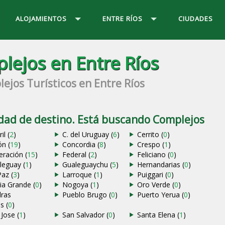
ALOJAMIENTOS
ENTRE RÍOS
CIUDADES
lejos en Entre Ríos
ejos Turísticos en Entre Ríos
udad de destino. Está buscando Complejos
il (
2
)
C. del Uruguay (
6
)
Cerrito (
0
)
ón (
19
)
Concordia (
8
)
Crespo (
1
)
eración (
15
)
Federal (
2
)
Feliciano (
0
)
leguay (
1
)
Gualeguaychu (
5
)
Hernandarias (
0
)
Paz (
3
)
Larroque (
1
)
Puiggari (
0
)
ia Grande (
0
)
Nogoya (
1
)
Oro Verde (
0
)
dras
Pueblo Brugo (
0
)
Puerto Yerua (
0
)
s (
0
)
Jose (
1
)
San Salvador (
0
)
Santa Elena (
1
)