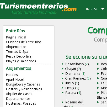
INICIAL
Comp
Entre Ríos
Página Inicial
Compl
Ciudades de Entre Ríos
Alojamientos
Termas & Spa
Seleccione su ci
Pesca Deportiva
Playas y Balnearios
Basavilbaso (
2
)
Bovr
Alojamientos
Chajari (
7
)
Col
Diamante (
1
)
Fed
Hoteles
Gral. Ramirez (
0
)
Gua
Apart Hotel
Ibicuy (
1
)
La 
Bungalows y Cabañas
Liebig (
1
)
Mar
Hostels y Residenciales
Parana (
4
)
Pie
Alquiler de Casas
Blanca
Departamentos
Rosario del
San 
Hosterías, Posadas
Tala (
2
)