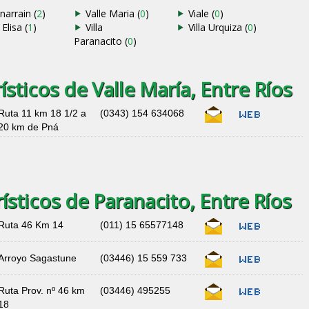
narrain (
2
)
Valle Maria (
0
)
Viale (
0
)
 Elisa (
1
)
Villa
Villa Urquiza (
0
)
Paranacito (
0
)
sticos de Valle María, Entre Ríos
Ruta 11 km 18 1/2 a
(0343) 154 634068
20 km de Pná
sticos de Paranacito, Entre Ríos
Ruta 46 Km 14
(011) 15 65577148
Arroyo Sagastune
(03446) 15 559 733
Ruta Prov. nº 46 km
(03446) 495255
18