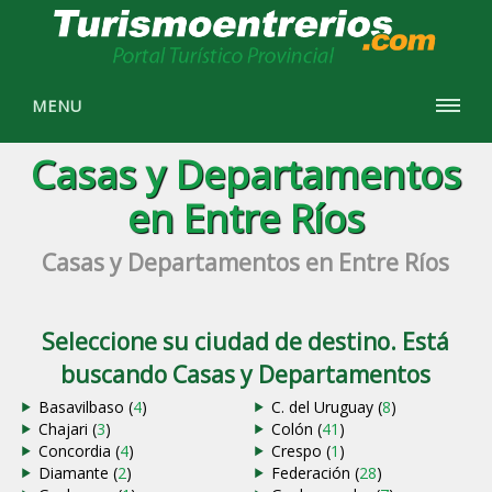
MENU
Casas y Departamentos
en Entre Ríos
Casas y Departamentos en Entre Ríos
Seleccione su ciudad de destino. Está
buscando Casas y Departamentos
Basavilbaso (
4
)
C. del Uruguay (
8
)
Chajari (
3
)
Colón (
41
)
Concordia (
4
)
Crespo (
1
)
Diamante (
2
)
Federación (
28
)