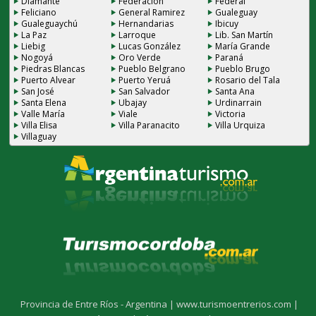
Diamante
Federación
Federal
Feliciano
General Ramirez
Gualeguay
Gualeguaychú
Hernandarias
Ibicuy
La Paz
Larroque
Lib. San Martín
Liebig
Lucas González
María Grande
Nogoyá
Oro Verde
Paraná
Piedras Blancas
Pueblo Belgrano
Pueblo Brugo
Puerto Alvear
Puerto Yeruá
Rosario del Tala
San José
San Salvador
Santa Ana
Santa Elena
Ubajay
Urdinarrain
Valle María
Viale
Victoria
Villa Elisa
Villa Paranacito
Villa Urquiza
Villaguay
Provincia de Entre Ríos - Argentina |
www.turismoentrerios.com |