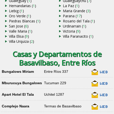
Gualeguay (
1
)
Gualeguaychu (
7
)
Hernandarias (
1
)
La Paz (
1
)
Liebig (
1
)
Maria Grande (
3
)
Oro Verde (
1
)
Parana (
17
)
Piedras Blancas (
1
)
Rosario del Tala (
1
)
San Jose (
6
)
Urdinarrain (
1
)
Valle Maria (
1
)
Victoria (
9
)
Villa Elisa (
9
)
Villa Paranacito (
1
)
Villa Urquiza (
2
)
Casas y Departamentos de
Basavilbaso, Entre Ríos
Bungalows Miriam
Entre Ríos 337
Mburucuya Bungalows
Tucuman 229
Apart Hotel El Tala
Uchitel 1287
Complejo Naara
Termas de Basavilbaso