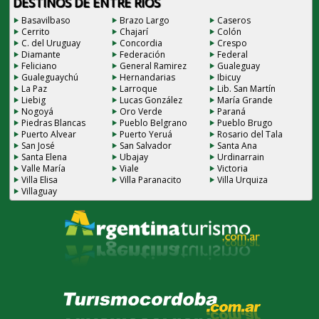
DESTINOS DE ENTRE RÍOS
Basavilbaso
Brazo Largo
Caseros
Cerrito
Chajarí
Colón
C. del Uruguay
Concordia
Crespo
Diamante
Federación
Federal
Feliciano
General Ramirez
Gualeguay
Gualeguaychú
Hernandarias
Ibicuy
La Paz
Larroque
Lib. San Martín
Liebig
Lucas González
María Grande
Nogoyá
Oro Verde
Paraná
Piedras Blancas
Pueblo Belgrano
Pueblo Brugo
Puerto Alvear
Puerto Yeruá
Rosario del Tala
San José
San Salvador
Santa Ana
Santa Elena
Ubajay
Urdinarrain
Valle María
Viale
Victoria
Villa Elisa
Villa Paranacito
Villa Urquiza
Villaguay