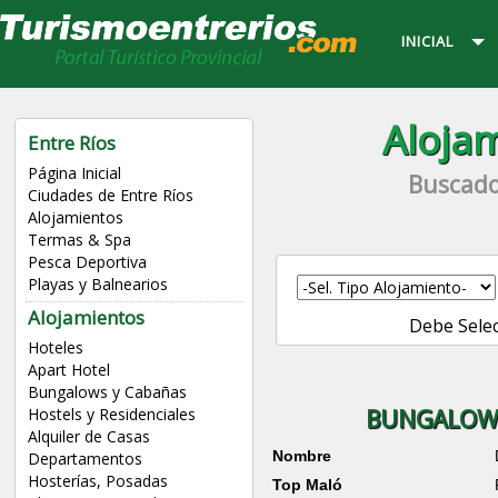
INICIAL
Alojam
Entre Ríos
Página Inicial
Buscado
Ciudades de Entre Ríos
Alojamientos
Termas & Spa
Pesca Deportiva
Playas y Balnearios
Alojamientos
Debe Sele
Hoteles
Apart Hotel
Bungalows y Cabañas
BUNGALOWS
Hostels y Residenciales
Alquiler de Casas
Nombre
Departamentos
Hosterías, Posadas
Top Maló