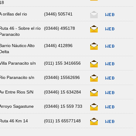
18
A orillas del rio
(3446) 505741
Ruta 46 - Sobre el río
(03446) 495178
Paranacito
Barrio Náutico Alto
(3446) 412896
Delta
Villa Paranacito s/n
(011) 155 3416656
Rio Paranacito s/n
(03446) 15562696
Av Entre Rios S/N
(03446) 15 634284
Arroyo Sagastune
(03446) 15 559 733
Ruta 46 Km 14
(011) 15 65577148