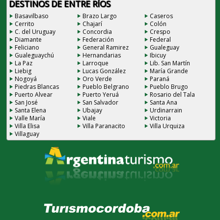
DESTINOS DE ENTRE RÍOS
Basavilbaso
Brazo Largo
Caseros
Cerrito
Chajarí
Colón
C. del Uruguay
Concordia
Crespo
Diamante
Federación
Federal
Feliciano
General Ramirez
Gualeguay
Gualeguaychú
Hernandarias
Ibicuy
La Paz
Larroque
Lib. San Martín
Liebig
Lucas González
María Grande
Nogoyá
Oro Verde
Paraná
Piedras Blancas
Pueblo Belgrano
Pueblo Brugo
Puerto Alvear
Puerto Yeruá
Rosario del Tala
San José
San Salvador
Santa Ana
Santa Elena
Ubajay
Urdinarrain
Valle María
Viale
Victoria
Villa Elisa
Villa Paranacito
Villa Urquiza
Villaguay