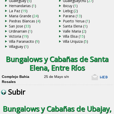
Gualeguay (
5
)
Gualeguaychu (
27
)
Hernandarias (
1
)
Ibicuy (
1
)
La Paz (
19
)
Liebig (
2
)
Maria Grande (
24
)
Parana (
13
)
Piedras Blancas (
4
)
Puerto Yerua (
1
)
San Jose (
33
)
Santa Elena (
1
)
Urdinarrain (
1
)
Valle Maria (
2
)
Victoria (
19
)
Villa Elisa (
15
)
Villa Paranacito (
9
)
Villa Urquiza (
5
)
Villaguay (
1
)
Bungalows y Cabañas de Santa
Elena, Entre Ríos
Complejo Bahia
25 de Mayo s/n
Rosales
Subir
Bungalows y Cabañas de Ubajay,