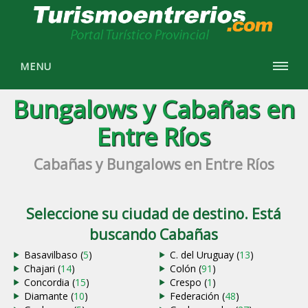
MENU
Bungalows y Cabañas en
Entre Ríos
Cabañas y Bungalows en Entre Ríos
Seleccione su ciudad de destino. Está
buscando Cabañas
Basavilbaso (
5
)
C. del Uruguay (
13
)
Chajari (
14
)
Colón (
91
)
Concordia (
15
)
Crespo (
1
)
Diamante (
10
)
Federación (
48
)