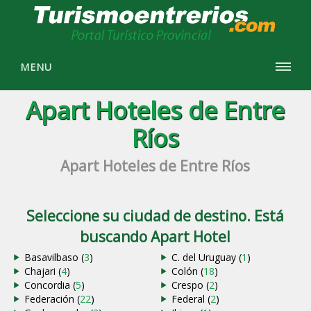
MENU
Apart Hoteles de Entre
Ríos
Apart Hoteles de Entre Ríos
Seleccione su ciudad de destino. Está
buscando Apart Hotel
Basavilbaso (
3
)
C. del Uruguay (
1
)
Chajari (
4
)
Colón (
18
)
Concordia (
5
)
Crespo (
2
)
Federación (
22
)
Federal (
2
)