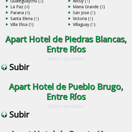
Gualeguaychu (
2
)
Ibicuy (
1
)
La Paz (
4
)
Maria Grande (
3
)
Parana (
4
)
San Jose (
1
)
Santa Elena (
1
)
Victoria (
1
)
Villa Elisa (
5
)
Villaguay (
1
)
Apart Hotel de Piedras Blancas,
Entre Ríos
Rubro sin datos
Subir
Apart Hotel de Pueblo Brugo,
Entre Ríos
Rubro sin datos
Subir