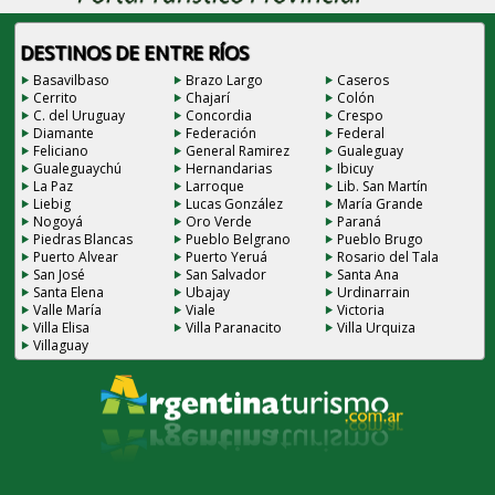
DESTINOS DE ENTRE RÍOS
Basavilbaso
Brazo Largo
Caseros
Cerrito
Chajarí
Colón
C. del Uruguay
Concordia
Crespo
Diamante
Federación
Federal
Feliciano
General Ramirez
Gualeguay
Gualeguaychú
Hernandarias
Ibicuy
La Paz
Larroque
Lib. San Martín
Liebig
Lucas González
María Grande
Nogoyá
Oro Verde
Paraná
Piedras Blancas
Pueblo Belgrano
Pueblo Brugo
Puerto Alvear
Puerto Yeruá
Rosario del Tala
San José
San Salvador
Santa Ana
Santa Elena
Ubajay
Urdinarrain
Valle María
Viale
Victoria
Villa Elisa
Villa Paranacito
Villa Urquiza
Villaguay