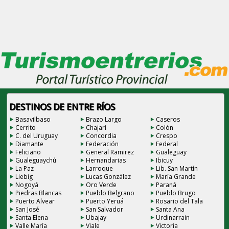
DESTINOS DE ENTRE RÍOS
Basavilbaso
Brazo Largo
Caseros
Cerrito
Chajarí
Colón
C. del Uruguay
Concordia
Crespo
Diamante
Federación
Federal
Feliciano
General Ramirez
Gualeguay
Gualeguaychú
Hernandarias
Ibicuy
La Paz
Larroque
Lib. San Martín
Liebig
Lucas González
María Grande
Nogoyá
Oro Verde
Paraná
Piedras Blancas
Pueblo Belgrano
Pueblo Brugo
Puerto Alvear
Puerto Yeruá
Rosario del Tala
San José
San Salvador
Santa Ana
Santa Elena
Ubajay
Urdinarrain
Valle María
Viale
Victoria