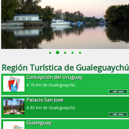
Región Turística de Gualeguaychú
Concepción del Uruguay
A 70 km de Gualeguaychú.
Palacio San José
A 85 km de Gualeguaychú.
Gualeguay