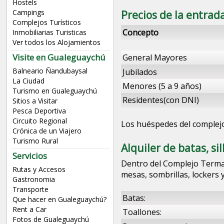
Hostels
Campings
Precios de la entra
Complejos Turísticos
Concepto
Inmobiliarias Turisticas
Ver todos los Alojamientos
Visite en Gualeguaychú
General Mayores
Balneario Ñandubaysal
Jubilados
La Ciudad
Menores (5 a 9 años)
Turismo en Gualeguaychú
Residentes(con DNI)
Sitios a Visitar
Pesca Deportiva
Circuito Regional
Los huéspedes del complej
Crónica de un Viajero
Turismo Rural
Alquiler de batas, sil
Servicios
Dentro del Complejo Termal 
Rutas y Accesos
mesas, sombrillas, lockers 
Gastronomia
Transporte
Batas:
Que hacer en Gualeguaychú?
Rent a Car
Toallones:
Fotos de Gualeguaychú