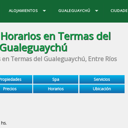
ALOJAMIENTOS
GUALEGUAYCHÚ
CIUDADE
 Horarios en Termas del
Gualeguaychú
s en Termas del Gualeguaychú, Entre Ríos
Propiedades
Spa
Servicios
Precios
Horarios
Ubicación
 hs.