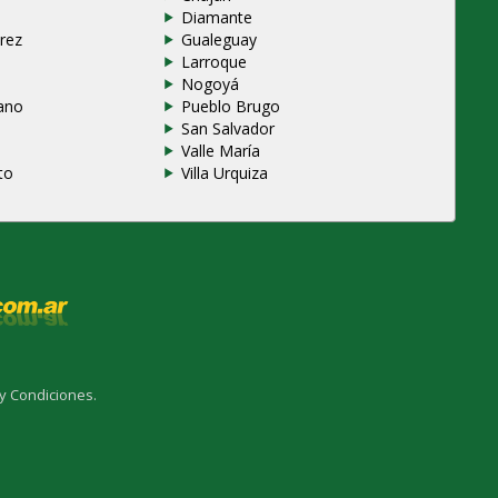
Diamante
rez
Gualeguay
Larroque
e
Nogoyá
ano
Pueblo Brugo
San Salvador
Valle María
to
Villa Urquiza
y Condiciones.