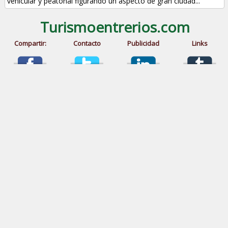
vehicular y peatonal figurando un aspecto de gran ciudad...
Turismoentrerios.com
Compartir:
Contacto
Publicidad
Links