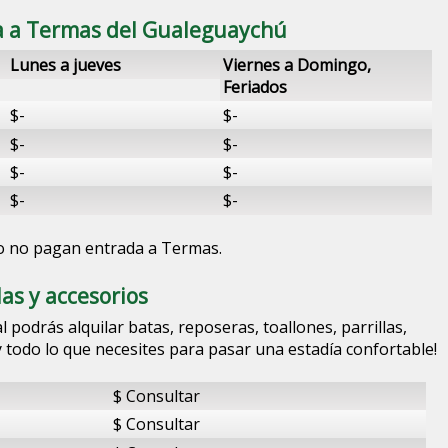
da a Termas del Gualeguaychú
Lunes a jueves
Viernes a Domingo,
Feriados
$-
$-
$-
$-
$-
$-
$-
$-
o no pagan entrada a Termas.
las y accesorios
podrás alquilar batas, reposeras, toallones, parrillas,
y todo lo que necesites para pasar una estadía confortable!
$ Consultar
$ Consultar