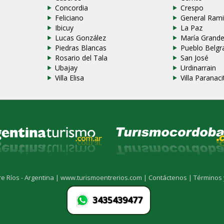
Concordia
Crespo
Feliciano
General Rami
Ibicuy
La Paz
Lucas González
María Grand
Piedras Blancas
Pueblo Belgr
Rosario del Tala
San José
Ubajay
Urdinarrain
Villa Elisa
Villa Paranaci
re Ríos - Argentina |
www.turismoentrerios.com |
Contáctenos |
Términos 
3435439477