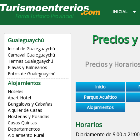
INICIAL
Precios y
Gualeguaychú
Inicial de Gualeguaychú
Carnaval Gualeguaychú
Termas Gualeguaychú
Precios y Horario
Playas y Balnearios
Fotos de Gualeguaychú
Alojamientos
Inicio
Hoteles
Parque Acuático
Apart Hotel
Bungalows y Cabañas
Alojamientos
Alquiler de Casas
Hosterias y Posadas
Casas Quintas
Horarios
Departamentos
Diariamente de 9:00 a 21:00
Alojamiento Rural