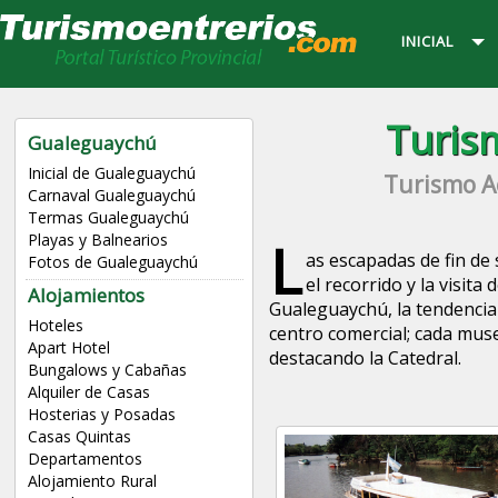
INICIAL
Turis
Gualeguaychú
Inicial de Gualeguaychú
Turismo A
Carnaval Gualeguaychú
Termas Gualeguaychú
L
Playas y Balnearios
as escapadas de fin de
Fotos de Gualeguaychú
el recorrido y la visita
Alojamientos
Gualeguaychú, la tendencia
Hoteles
centro comercial; cada muse
Apart Hotel
destacando la Catedral.
Bungalows y Cabañas
Alquiler de Casas
Hosterias y Posadas
Casas Quintas
Departamentos
Alojamiento Rural