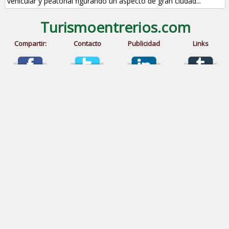
vehicular y peatonal figurando un aspecto de gran ciudad...
Turismoentrerios.com
Compartir:
Contacto
Publicidad
Links