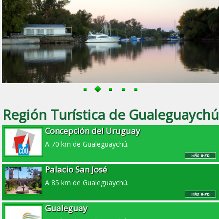
Región Turística de Gualeguaychú
Concepción del Uruguay
A 70 km de Gualeguaychú.
Palacio San José
A 85 km de Gualeguaychú.
Gualeguay