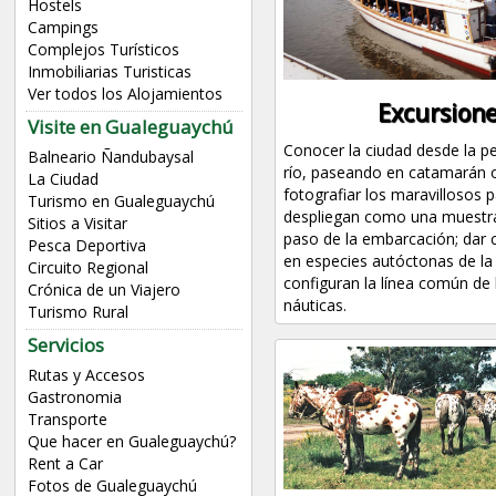
Hostels
Campings
Complejos Turísticos
Inmobiliarias Turisticas
Ver todos los Alojamientos
Excursion
Visite en Gualeguaychú
Conocer la ciudad desde la pe
Balneario Ñandubaysal
río, paseando en catamarán o
La Ciudad
fotografiar los maravillosos 
Turismo en Gualeguaychú
despliegan como una muestra
Sitios a Visitar
paso de la embarcación; dar 
Pesca Deportiva
en especies autóctonas de la
Circuito Regional
configuran la línea común de 
Crónica de un Viajero
náuticas.
Turismo Rural
Servicios
Rutas y Accesos
Gastronomia
Transporte
Que hacer en Gualeguaychú?
Rent a Car
Fotos de Gualeguaychú