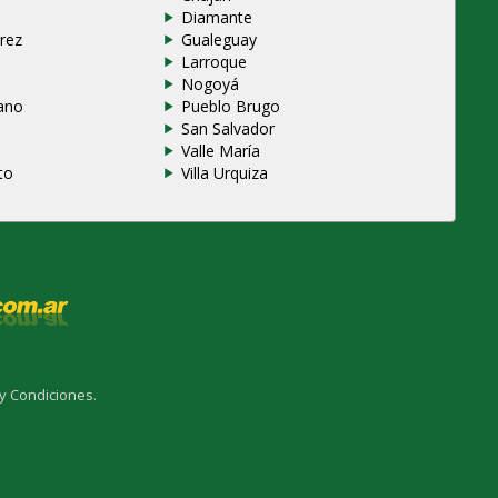
Diamante
rez
Gualeguay
Larroque
e
Nogoyá
ano
Pueblo Brugo
San Salvador
Valle María
to
Villa Urquiza
y Condiciones.