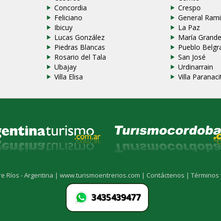
Concordia
Crespo
Feliciano
General Rami
Ibicuy
La Paz
Lucas González
María Grand
Piedras Blancas
Pueblo Belgr
Rosario del Tala
San José
Ubajay
Urdinarrain
Villa Elisa
Villa Paranaci
re Ríos - Argentina |
www.turismoentrerios.com |
Contáctenos |
Términos 
3435439477