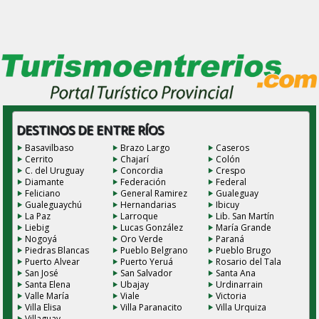
DESTINOS DE ENTRE RÍOS
Basavilbaso
Brazo Largo
Caseros
Cerrito
Chajarí
Colón
C. del Uruguay
Concordia
Crespo
Diamante
Federación
Federal
Feliciano
General Ramirez
Gualeguay
Gualeguaychú
Hernandarias
Ibicuy
La Paz
Larroque
Lib. San Martín
Liebig
Lucas González
María Grande
Nogoyá
Oro Verde
Paraná
Piedras Blancas
Pueblo Belgrano
Pueblo Brugo
Puerto Alvear
Puerto Yeruá
Rosario del Tala
San José
San Salvador
Santa Ana
Santa Elena
Ubajay
Urdinarrain
Valle María
Viale
Victoria
Villa Elisa
Villa Paranacito
Villa Urquiza
Villaguay