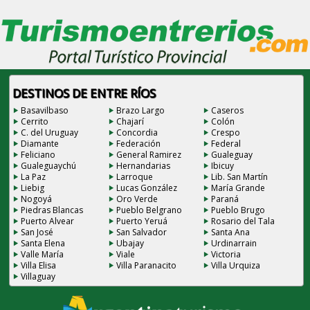
DESTINOS DE ENTRE RÍOS
Basavilbaso
Brazo Largo
Caseros
Cerrito
Chajarí
Colón
C. del Uruguay
Concordia
Crespo
Diamante
Federación
Federal
Feliciano
General Ramirez
Gualeguay
Gualeguaychú
Hernandarias
Ibicuy
La Paz
Larroque
Lib. San Martín
Liebig
Lucas González
María Grande
Nogoyá
Oro Verde
Paraná
Piedras Blancas
Pueblo Belgrano
Pueblo Brugo
Puerto Alvear
Puerto Yeruá
Rosario del Tala
San José
San Salvador
Santa Ana
Santa Elena
Ubajay
Urdinarrain
Valle María
Viale
Victoria
Villa Elisa
Villa Paranacito
Villa Urquiza
Villaguay