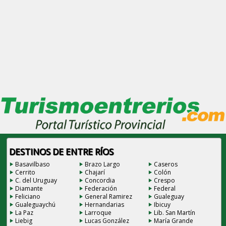
DESTINOS DE ENTRE RÍOS
Basavilbaso
Brazo Largo
Caseros
Cerrito
Chajarí
Colón
C. del Uruguay
Concordia
Crespo
Diamante
Federación
Federal
Feliciano
General Ramirez
Gualeguay
Gualeguaychú
Hernandarias
Ibicuy
La Paz
Larroque
Lib. San Martín
Liebig
Lucas González
María Grande