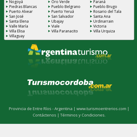
Nogoyá
Oro Verde
Paraná
Piedras Blancas
Pueblo Belgrano
Pueblo Brugo
Puerto Alvear
Puerto Yeruá
Rosario del Tala
San José
San Salvador
Santa Ana
Santa Elena
Ubajay
Urdinarrain
Valle María
Viale
Victoria
Villa Elisa
Villa Paranacito
Villa Urquiza
Villaguay
Provincia de Entre Ríos - Argentina |
www.turismoentrerios.com |
Contáctenos |
Términos y Condiciones.