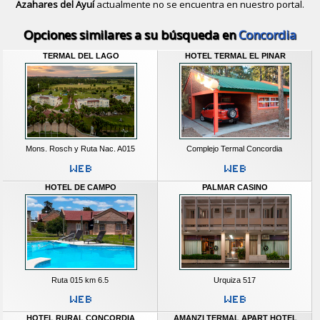
Azahares del Ayuí
actualmente no se encuentra en nuestro portal.
Descubrir alternativas de
Hoteles
en 
Opciones similares a su búsqueda en
Concordia
TERMAL DEL LAGO
HOTEL TERMAL EL PINAR
Mons. Rosch y Ruta Nac. A015
Complejo Termal Concordia
HOTEL DE CAMPO
PALMAR CASINO
Ruta 015 km 6.5
Urquiza 517
HOTEL RURAL CONCORDIA
AMANZI TERMAL APART HOTEL