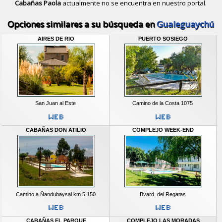
Cabañas Paola
actualmente no se encuentra en nuestro portal.
Descubrir alternativas de
Bungalows
Opciones similares a su búsqueda en
Gualeguaychú
AIRES DE RIO
PUERTO SOSIEGO
San Juan al Este
Camino de la Costa 1075
CABAÑAS DON ATILIO
COMPLEJO WEEK-END
Camino a Ñandubaysal km 5.150
Bvard. del Regatas
CABAÑAS EL PARQUE
COMPLEJO LAS MORADAS