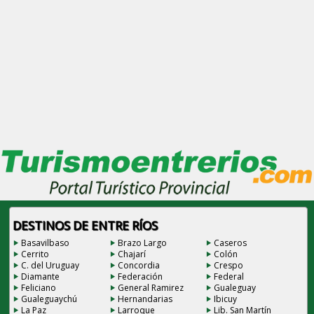
DESTINOS DE ENTRE RÍOS
Basavilbaso
Brazo Largo
Caseros
Cerrito
Chajarí
Colón
C. del Uruguay
Concordia
Crespo
Diamante
Federación
Federal
Feliciano
General Ramirez
Gualeguay
Gualeguaychú
Hernandarias
Ibicuy
La Paz
Larroque
Lib. San Martín