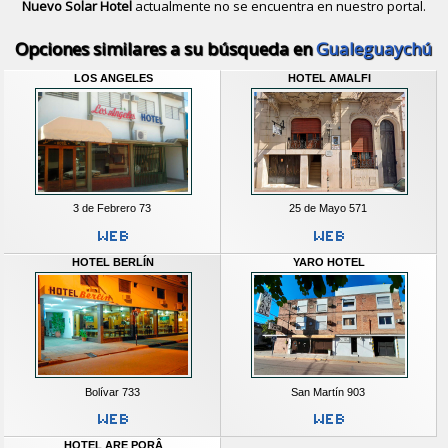
Nuevo Solar Hotel
actualmente no se encuentra en nuestro portal.
Descubrir alternativas de
Hoteles
en 
Opciones similares a su búsqueda en
Gualeguaychú
LOS ANGELES
HOTEL AMALFI
3 de Febrero 73
25 de Mayo 571
HOTEL BERLÍN
YARO HOTEL
Bolívar 733
San Martín 903
HOTEL ARE PORÂ