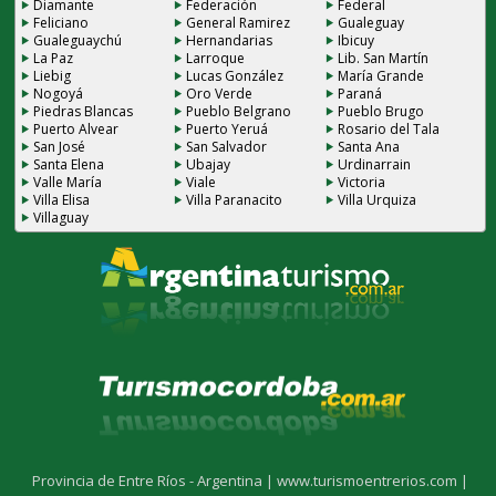
Diamante
Federación
Federal
Feliciano
General Ramirez
Gualeguay
Gualeguaychú
Hernandarias
Ibicuy
La Paz
Larroque
Lib. San Martín
Liebig
Lucas González
María Grande
Nogoyá
Oro Verde
Paraná
Piedras Blancas
Pueblo Belgrano
Pueblo Brugo
Puerto Alvear
Puerto Yeruá
Rosario del Tala
San José
San Salvador
Santa Ana
Santa Elena
Ubajay
Urdinarrain
Valle María
Viale
Victoria
Villa Elisa
Villa Paranacito
Villa Urquiza
Villaguay
Provincia de Entre Ríos - Argentina |
www.turismoentrerios.com |