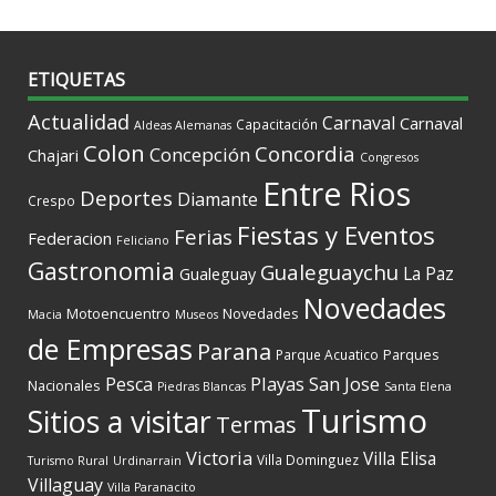
ETIQUETAS
Actualidad
Carnaval
Carnaval
Capacitación
Aldeas Alemanas
Colon
Concordia
Concepción
Chajari
Congresos
Entre Rios
Deportes
Diamante
Crespo
Fiestas y Eventos
Ferias
Federacion
Feliciano
Gastronomia
Gualeguaychu
La Paz
Gualeguay
Novedades
Motoencuentro
Novedades
Macia
Museos
de Empresas
Parana
Parques
Parque Acuatico
Playas
San Jose
Pesca
Nacionales
Piedras Blancas
Santa Elena
Turismo
Sitios a visitar
Termas
Victoria
Villa Elisa
Villa Dominguez
Turismo Rural
Urdinarrain
Villaguay
Villa Paranacito