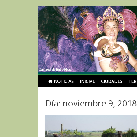
Skip
to
content
Noticias Turismoentr
NOTICIAS
INICIAL
CIUDADES
TE
Día: noviembre 9, 201