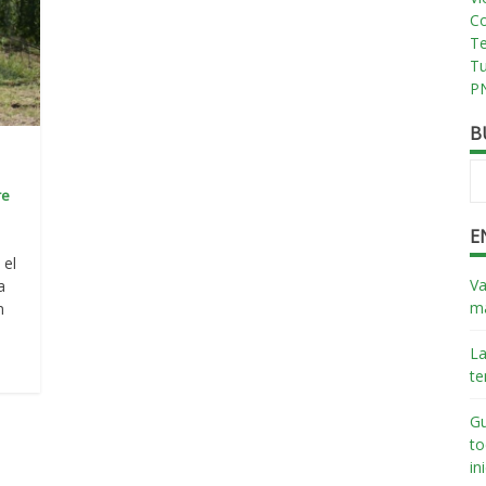
Co
T
T
PN
B
re
E
 el
Va
a
má
n
La
te
Gu
to
in