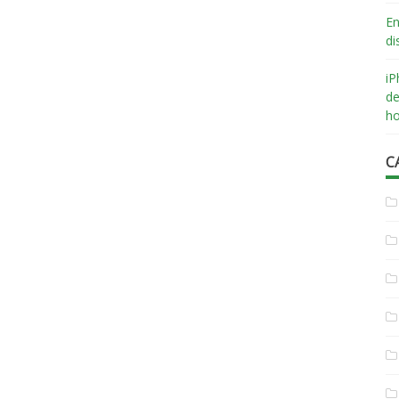
En
di
iP
de
ho
C