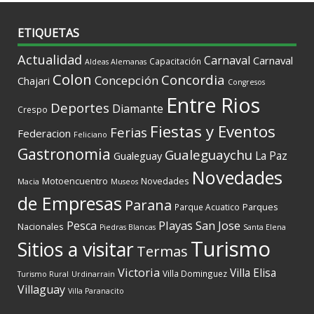
ETIQUETAS
Actualidad
Carnaval
Carnaval
Capacitación
Aldeas Alemanas
Colon
Concordia
Concepción
Chajari
Congresos
Entre Rios
Deportes
Diamante
Crespo
Fiestas y Eventos
Ferias
Federacion
Feliciano
Gastronomia
Gualeguaychu
La Paz
Gualeguay
Novedades
Motoencuentro
Novedades
Macia
Museos
de Empresas
Parana
Parques
Parque Acuatico
Playas
San Jose
Pesca
Nacionales
Piedras Blancas
Santa Elena
Turismo
Sitios a visitar
Termas
Victoria
Villa Elisa
Villa Dominguez
Turismo Rural
Urdinarrain
Villaguay
Villa Paranacito