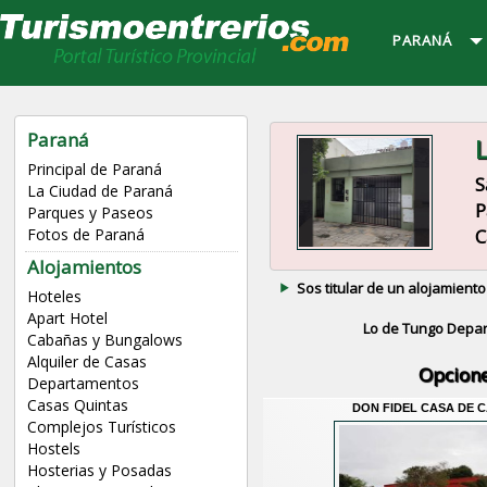
PARANÁ
Paraná
L
Principal de Paraná
S
La Ciudad de Paraná
P
Parques y Paseos
C
Fotos de Paraná
Alojamientos
Sos titular de un alojamiento
Hoteles
Apart Hotel
Lo de Tungo Depa
Cabañas y Bungalows
Alquiler de Casas
Opcione
Departamentos
Casas Quintas
DON FIDEL CASA DE 
Complejos Turísticos
Hostels
Hosterias y Posadas