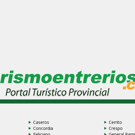
Caseros
Cerrito
Concordia
Crespo
Feliciano
General Rami