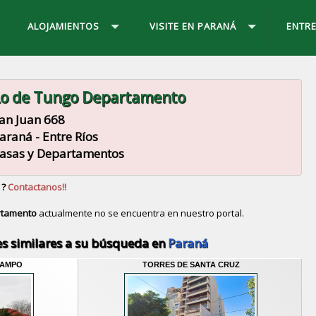
ALOJAMIENTOS
VISITE EN PARANÁ
ENTRE
o de Tungo Departamento
an Juan 668
araná - Entre Ríos
asas y Departamentos
 ?
Contactanos!!
rtamento
actualmente no se encuentra en nuestro portal.
Descubrir alternativas de
Casas y Departamentos
en l
s similares a su búsqueda en
Paraná
CAMPO
TORRES DE SANTA CRUZ