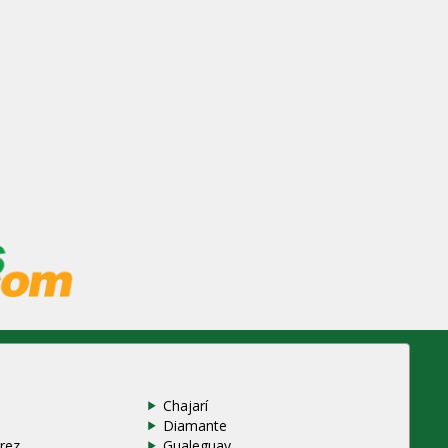
Chajarí
Diamante
rez
Gualeguay