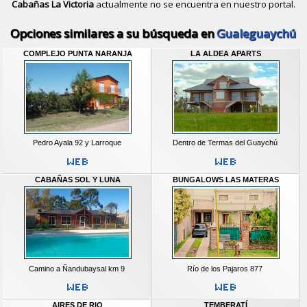
Cabañas La Victoria
actualmente no se encuentra en nuestro portal.
Descubrir alternativas de
Bungalows
Opciones similares a su búsqueda en
Gualeguaychú
COMPLEJO PUNTA NARANJA
LA ALDEA APARTS
Pedro Ayala 92 y Larroque
Dentro de Termas del Guaychú
CABAÑAS SOL Y LUNA
BUNGALOWS LAS MATERAS
Camino a Ñandubaysal km 9
Río de los Pajaros 877
AIRES DE RIO
TEMBERATÍ