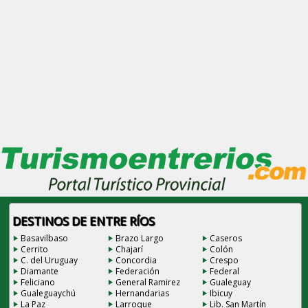
DESTINOS DE ENTRE RÍOS
Basavilbaso
Brazo Largo
Caseros
Cerrito
Chajarí
Colón
C. del Uruguay
Concordia
Crespo
Diamante
Federación
Federal
Feliciano
General Ramirez
Gualeguay
Gualeguaychú
Hernandarias
Ibicuy
La Paz
Larroque
Lib. San Martín