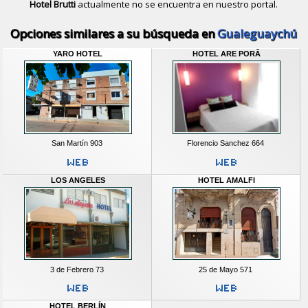
Hotel Brutti
actualmente no se encuentra en nuestro portal.
Descubrir alternativas de
Hoteles
en 
Opciones similares a su búsqueda en
Gualeguaychú
YARO HOTEL
HOTEL ARE PORÂ
San Martín 903
Florencio Sanchez 664
LOS ANGELES
HOTEL AMALFI
3 de Febrero 73
25 de Mayo 571
HOTEL BERLÍN