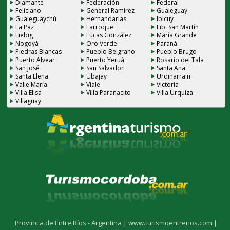
Diamante
Federación
Federal
Feliciano
General Ramirez
Gualeguay
Gualeguaychú
Hernandarias
Ibicuy
La Paz
Larroque
Lib. San Martín
Liebig
Lucas González
María Grande
Nogoyá
Oro Verde
Paraná
Piedras Blancas
Pueblo Belgrano
Pueblo Brugo
Puerto Alvear
Puerto Yeruá
Rosario del Tala
San José
San Salvador
Santa Ana
Santa Elena
Ubajay
Urdinarrain
Valle María
Viale
Victoria
Villa Elisa
Villa Paranacito
Villa Urquiza
Villaguay
Provincia de Entre Ríos - Argentina |
www.turismoentrerios.com |