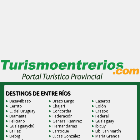
DESTINOS DE ENTRE RÍOS
Basavilbaso
Brazo Largo
Caseros
Cerrito
Chajarí
Colón
C. del Uruguay
Concordia
Crespo
Diamante
Federación
Federal
Feliciano
General Ramirez
Gualeguay
Gualeguaychú
Hernandarias
Ibicuy
La Paz
Larroque
Lib. San Martín
Liebig
Lucas González
María Grande