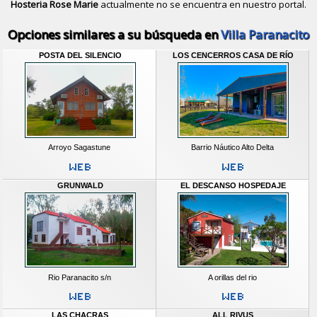
Hosteria Rose Marie
actualmente no se encuentra en nuestro portal.
Descubrir alternativas de
Bungalows
Opciones similares a su búsqueda en
Villa Paranacito
POSTA DEL SILENCIO
LOS CENCERROS CASA DE RÍO
Arroyo Sagastune
Barrio Náutico Alto Delta
GRUNWALD
EL DESCANSO HOSPEDAJE
Rio Paranacito s/n
A orillas del rio
LAS CHACRAS
ALL RIVUS